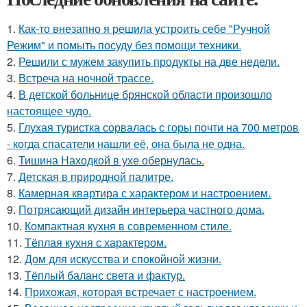
1.
Как-то внезапно я решила устроить себе "Ручной
Режим" и помыть посуду без помощи техники.
2.
Решили с мужем закупить продукты на две недели.
3.
Встреча на ночной трассе.
4.
В детской больнице брянской области произошло
настоящее чудо.
5.
Глухая туристка сорвалась с горы почти на 700 метров
- когда спасатели нашли её, она была не одна.
6.
Тишина Находкой в ухе обернулась.
7.
Детская в природной палитре.
8.
Камерная квартира с характером и настроением.
9.
Потрясающий дизайн интерьера частного дома.
10.
Компактная кухня в современном стиле.
11.
Тёплая кухня с характером.
12.
Дом для искусства и спокойной жизни.
13.
Тёплый баланс света и фактур.
14.
Прихожая, которая встречает с настроением.