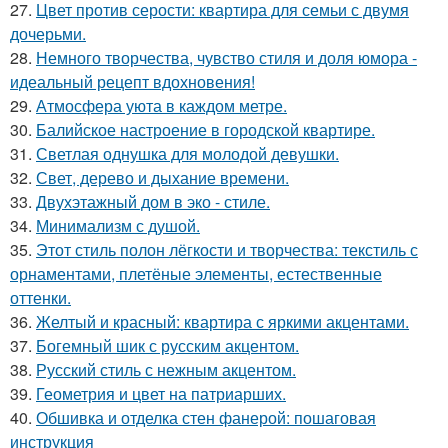
27.
Цвет против серости: квартира для семьи с двумя
дочерьми.
28.
Немного творчества, чувство стиля и доля юмора -
идеальный рецепт вдохновения!
29.
Атмосфера уюта в каждом метре.
30.
Балийское настроение в городской квартире.
31.
Светлая однушка для молодой девушки.
32.
Свет, дерево и дыхание времени.
33.
Двухэтажный дом в эко - стиле.
34.
Минимализм с душой.
35.
Этот стиль полон лёгкости и творчества: текстиль с
орнаментами, плетёные элементы, естественные
оттенки.
36.
Желтый и красный: квартира с яркими акцентами.
37.
Богемный шик с русским акцентом.
38.
Русский стиль с нежным акцентом.
39.
Геометрия и цвет на патриарших.
40.
Обшивка и отделка стен фанерой: пошаговая
инструкция