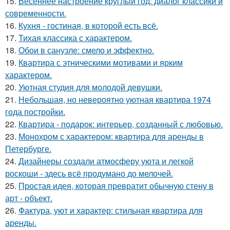
15.
Весеннее настроение круглый год: диалог классики и
современности.
16.
Кухня - гостиная, в которой есть всё.
17.
Тихая классика с характером.
18.
Обои в санузле: смело и эффектно.
19.
Квартира с этническими мотивами и ярким
характером.
20.
Уютная студия для молодой девушки.
21.
Небольшая, но невероятно уютная квартира 1974
года постройки.
22.
Квартира - подарок: интерьер, созданный с любовью.
23.
Монохром с характером: квартира для аренды в
Петербурге.
24.
Дизайнеры создали атмосферу уюта и легкой
роскоши - здесь всё продумано до мелочей.
25.
Простая идея, которая превратит обычную стену в
арт - объект.
26.
Фактура, уют и характер: стильная квартира для
аренды.