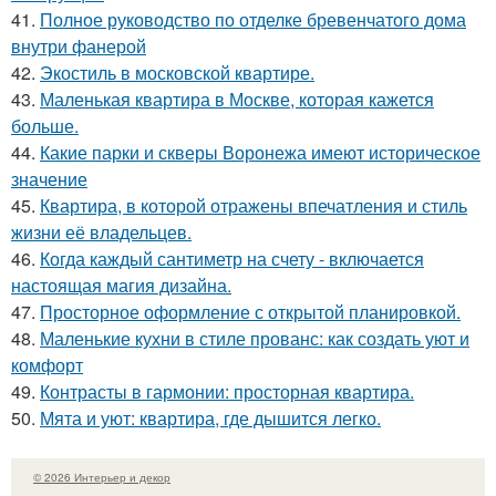
41.
Полное руководство по отделке бревенчатого дома
внутри фанерой
42.
Экостиль в московской квартире.
43.
Маленькая квартира в Москве, которая кажется
больше.
44.
Какие парки и скверы Воронежа имеют историческое
значение
45.
Квартира, в которой отражены впечатления и стиль
жизни её владельцев.
46.
Когда каждый сантиметр на счету - включается
настоящая магия дизайна.
47.
Просторное оформление с открытой планировкой.
48.
Маленькие кухни в стиле прованс: как создать уют и
комфорт
49.
Контрасты в гармонии: просторная квартира.
50.
Мята и уют: квартира, где дышится легко.
© 2026 Интерьер и декор