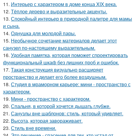
11.
Интерьер с характером в доме конца XIX века.
12.
Тёплое дерево и выразительные акценты.
13.
Спокойный интерьер в природной палитре для мамы
и сына.
14.
Однушка для молодой пары.
15.
Необычное сочетание материалов делает этот
санузел по-настоящему выразительным.
16.
Удобная памятка, которая поможет спроектировать
функциональный шкаф без лишних проб и ошибок.
17.
Такая конструкция визуально расширяет
пространство и делает его более воздушным.
18.
Студия в мраморном карьере: мини - пространство с
характером.
19.
Мини - пространство с характером.
20.
Спальня, в которой хочется дышать глубже.
21.
Санузлы вне шаблонов: стиль, который удивляет.
22.
Высота, которая завораживает.
23.
Стиль вне времени.
24.
Это решение - спасение для тех, кто устал от