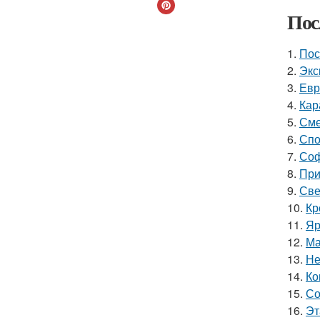
Пос
1.
Пос
2.
Экс
3.
Евр
4.
Кар
5.
Сме
6.
Спо
7.
Соф
8.
При
9.
Све
10.
Кр
11.
Яр
12.
Ма
13.
Не
14.
Ко
15.
Со
16.
Эт