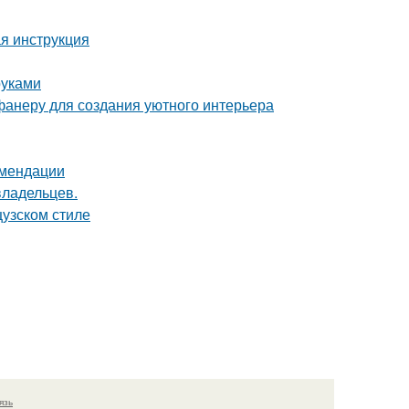
я инструкция
руками
фанеру для создания уютного интерьера
омендации
владельцев.
цузском стиле
язь