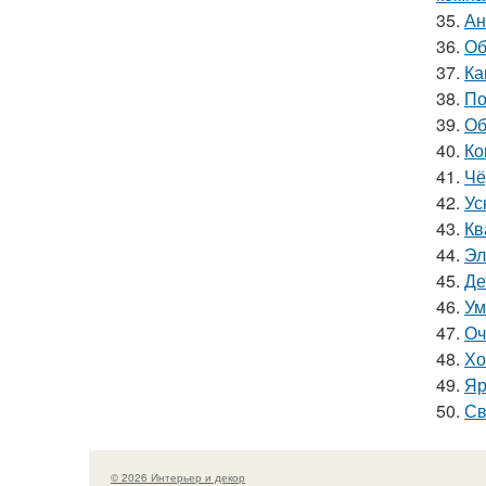
35.
Ан
36.
Об
37.
Ка
38.
По
39.
Об
40.
Ко
41.
Чё
42.
Ус
43.
Кв
44.
Эл
45.
Де
46.
Ум
47.
Оч
48.
Хо
49.
Яр
50.
Св
© 2026 Интерьер и декор