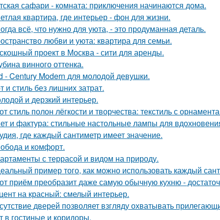
тская сафари - комната: приключения начинаются дома.
етлая квартира, где интерьер - фон для жизни.
огда всё, что нужно для уюта, - это продуманная деталь.
остранство любви и уюта: квартира для семьи.
скошный проект в Москва - сити для аренды.
убина винного оттенка.
d - Century Modern для молодой девушки.
т и стиль без лишних затрат.
лодой и дерзкий интерьер.
от стиль полон лёгкости и творчества: текстиль с орнамент
ет и фактура: стильные настольные лампы для вдохновени
удия, где каждый сантиметр имеет значение.
обода и комфорт.
артаменты с террасой и видом на природу.
еальный пример того, как можно использовать каждый сант
от приём преобразит даже самую обычную кухню - достато
цент на красный: смелый интерьер.
сутствие дверей позволяет взгляду охватывать прилегающи
т в гостиные и коридоры.