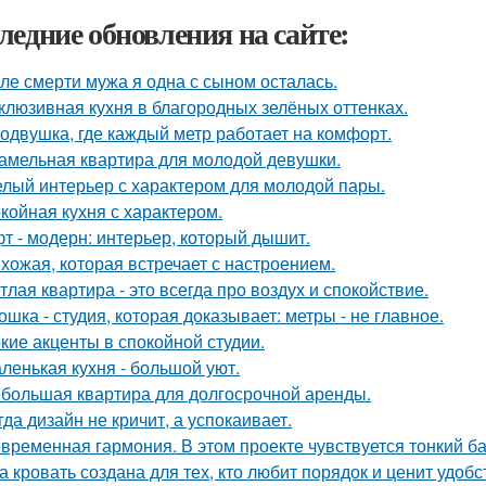
ледние обновления на сайте:
ле смерти мужа я одна с сыном осталась.
клюзивная кухня в благородных зелёных оттенках.
одвушка, где каждый метр работает на комфорт.
амельная квартира для молодой девушки.
лый интерьер с характером для молодой пары.
койная кухня с характером.
т - модерн: интерьер, который дышит.
хожая, которая встречает с настроением.
тлая квартира - это всегда про воздух и спокойствие.
ошка - студия, которая доказывает: метры - не главное.
кие акценты в спокойной студии.
ленькая кухня - большой уют.
большая квартира для долгосрочной аренды.
гда дизайн не кричит, а успокаивает.
временная гармония. В этом проекте чувствуется тонкий б
а кровать создана для тех, кто любит порядок и ценит удобс