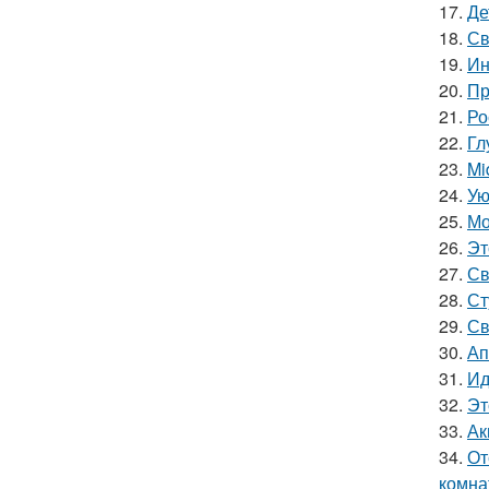
17.
Де
18.
Св
19.
Ин
20.
Пр
21.
Ро
22.
Гл
23.
Mi
24.
Ую
25.
Мо
26.
Эт
27.
Св
28.
Ст
29.
Св
30.
Ап
31.
Ид
32.
Эт
33.
Ак
34.
От
комна