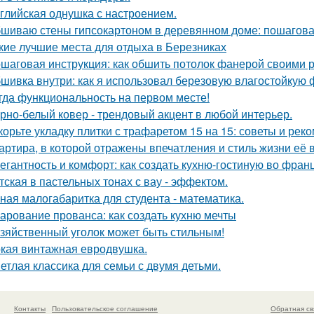
глийская однушка с настроением.
шиваю стены гипсокартоном в деревянном доме: пошагова
кие лучшие места для отдыха в Березниках
шаговая инструкция: как обшить потолок фанерой своими 
шивка внутри: как я использовал березовую влагостойкую 
гда функциональность на первом месте!
рно-белый ковер - трендовый акцент в любой интерьер.
корьте укладку плитки с трафаретом 15 на 15: советы и рек
артира, в которой отражены впечатления и стиль жизни её 
егантность и комфорт: как создать кухню-гостиную во фран
тская в пастельных тонах с вау - эффектом.
ная малогабаритка для студента - математика.
арование прованса: как создать кухню мечты
зяйственный уголок может быть стильным!
кая винтажная евродвушка.
етлая классика для семьи с двумя детьми.
Контакты
Пользовательское соглашение
Обратная св