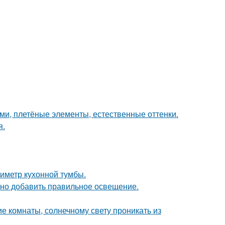
ами, плетёные элементы, естественные оттенки.
я.
иметр кухонной тумбы.
чно добавить правильное освещение.
е комнаты, солнечному свету проникать из