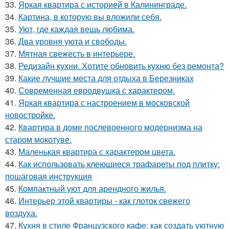
33.
Яркая квартира с историей в Калининграде.
34.
Картина, в которую вы вложили себя.
35.
Уют, где каждая вещь любима.
36.
Два уровня уюта и свободы.
37.
Мятная свежесть в интерьере.
38.
Редизайн кухни. Хотите обновить кухню без ремонта?
39.
Какие лучшие места для отдыха в Березниках
40.
Современная евродвушка с характером.
41.
Яркая квартира с настроением в московской
новостройке.
42.
Квартира в доме послевоенного модернизма на
старом мокотуве.
43.
Маленькая квартира с характером цвета.
44.
Как использовать клеющиеся трафареты под плитку:
пошаговая инструкция
45.
Компактный уют для арендного жилья.
46.
Интерьер этой квартиры - как глоток свежего
воздуха.
47.
Кухня в стиле Французского кафе: как создать уютную