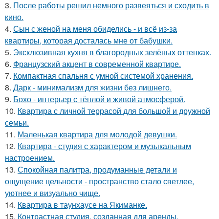
3.
После работы решил немного развеяться и сходить в
кино.
4.
Сын с женой на меня обиделись - и всё из-за
квартиры, которая досталась мне от бабушки.
5.
Эксклюзивная кухня в благородных зелёных оттенках.
6.
Французский акцент в современной квартире.
7.
Компактная спальня с умной системой хранения.
8.
Дарк - минимализм для жизни без лишнего.
9.
Бохо - интерьер с тёплой и живой атмосферой.
10.
Квартира с личной террасой для большой и дружной
семьи.
11.
Маленькая квартира для молодой девушки.
12.
Квартира - студия с характером и музыкальным
настроением.
13.
Спокойная палитра, продуманные детали и
ощущение цельности - пространство стало светлее,
уютнее и визуально чище.
14.
Квартира в таунхаусе на Якиманке.
15.
Контрастная студия, созданная для аренды.