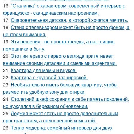
16.
"Сталинка" с характером: современный интерьер с
французско - скандинавским настроением.
17.
Очаровательная детская, в которой хочется мечтать.
18.
Стена с телевизором может быть не просто фоном, а
центром внимания.
19.
Эти решения - не просто тренды, а настоящие
помощники в быту.
20.
Этот интерьер с первого взгляда притягивает
внимание своими деталями и смелыми акцентами.
21.
Квартира для мамы и внуков.
22.
Квартира с круговой планировкой.
23.
Необязательно иметь большую квартиру, чтобы
разместить удобную зону для стирки.
24.
Столетний шкаф сохранил в себе память поколений,
но нуждался в бережном обновлении.
25.
Лоджия может стать не просто дополнительным
пространством, а полноценной комнатой.
26.
Тепло модерна: семейный интерьер для двух