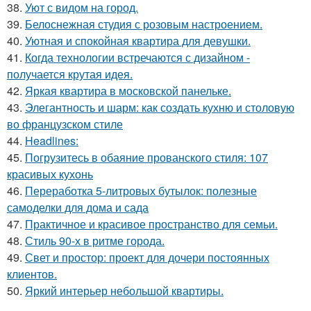
38.
Уют с видом на город.
39.
Белоснежная студия с розовым настроением.
40.
Уютная и спокойная квартира для девушки.
41.
Когда технологии встречаются с дизайном -
получается крутая идея.
42.
Яркая квартира в московской панельке.
43.
Элегантность и шарм: как создать кухню и столовую
во французском стиле
44.
Headlines:
45.
Погрузитесь в обаяние прованского стиля: 107
красивых кухонь
46.
Переработка 5-литровых бутылок: полезные
самоделки для дома и сада
47.
Практичное и красивое пространство для семьи.
48.
Стиль 90-х в ритме города.
49.
Свет и простор: проект для дочери постоянных
клиентов.
50.
Яркий интерьер небольшой квартиры.