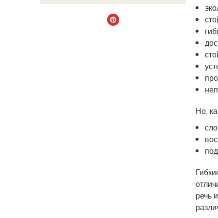
эко
сто
гиб
дос
сто
уст
про
неп
Но, к
сло
вос
под
Гибки
отлич
речь 
разли