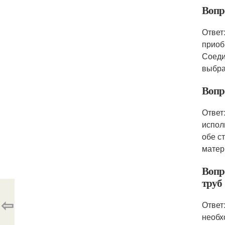
Вопр
Ответ
приоб
Соеди
выбра
Вопр
Ответ
испол
обе с
матер
Вопро
труб
⇦
Ответ
необх