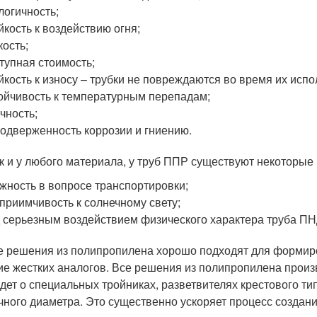
логичность;
йкость к воздействию огня;
кость;
тупная стоимость;
йкость к износу – трубки не повреждаются во время их исп
ойчивость к температурным перепадам;
чность;
одверженность коррозии и гниению.
ак и у любого материала, у труб ППР существуют некоторые 
жность в вопросе транспортировки;
приимчивость к солнечному свету;
 серьезным воздействием физического характера труба ПН
е решения из полипропилена хорошо подходят для формир
ие жестких аналогов. Все решения из полипропилена произ
идет о специальных тройниках, разветвителях крестового т
чного диаметра. Это существенно ускоряет процесс создан