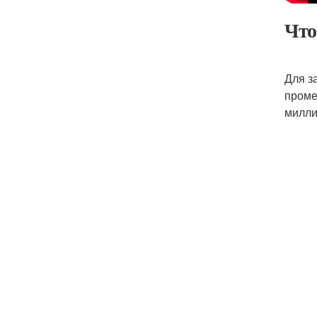
Что
Для з
проме
милли