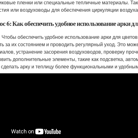
иковые пленки или специальные тепличные материалы. Та
стия или воздуховоды для обеспечения циркуляции воздуха
с 6: Как обеспечить удобное использование арки д
: Чтобы обеспечить удобное использование арки для цветов
ть за их состоянием и проводить регулярный уход. Это може
иалов, устранение засорения воздуховодов, проверку проч
овить дополнительные элементы, такие как подсветка, авто
 сделать арку и теплицу более функциональными и удобным