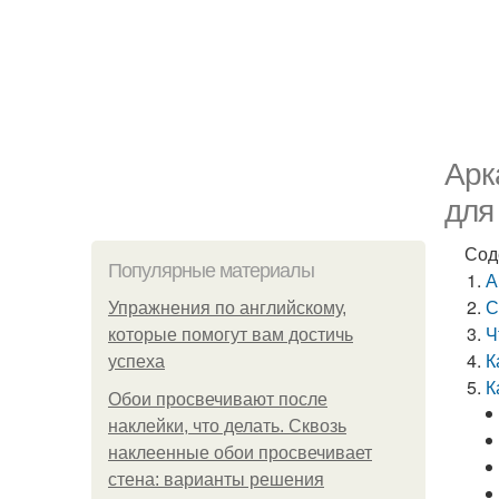
Арк
для
Сод
Популярные материалы
А
С
Упражнения по английскому,
Ч
которые помогут вам достичь
К
успеха
К
Обои просвечивают после
наклейки, что делать. Сквозь
наклеенные обои просвечивает
стена: варианты решения