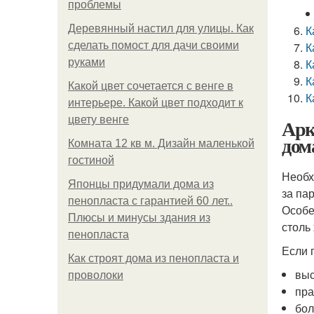
проблемы
Деревянный настил для улицы. Как
К
сделать помост для дачи своими
К
руками
К
К
Какой цвет сочетается с венге в
К
интерьере. Какой цвет подходит к
цвету венге
Арк
дом
Комната 12 кв м. Дизайн маленькой
гостиной
Необх
Японцы придумали дома из
за па
пенопласта с гарантией 60 лет..
Особе
Плюсы и минусы здания из
столь
пенопласта
Если 
Как строят дома из пенопласта и
выс
проволоки
пра
бол