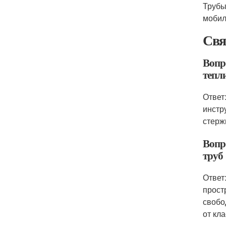
Трубы
мобил
Свя
Вопр
тепл
Ответ
инстр
стерж
Вопр
труб
Ответ
прост
свобо
от кл