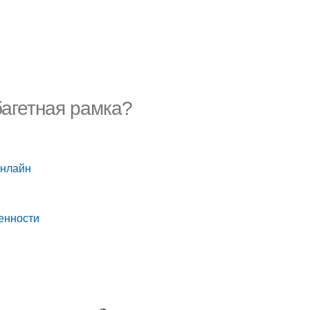
 багетная рамка?
онлайн
бенности