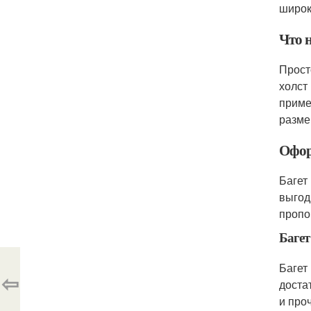
широк
Что 
Прост
холст
приме
разме
Офор
Багет
выгод
пропо
Багет
Багет
⇦
доста
и про