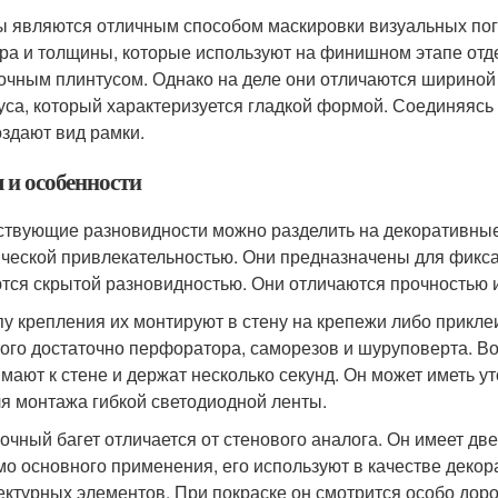
ы являются отличным способом маскировки визуальных по
ра и толщины, которые используют на финишном этапе отд
очным плинтусом. Однако на деле они отличаются шириной
уса, который характеризуется гладкой формой. Соединяясь 
оздают вид рамки.
 и особенности
твующие разновидности можно разделить на декоративны
ической привлекательностью. Они предназначены для фикс
тся скрытой разновидностью. Они отличаются прочностью и
пу крепления их монтируют в стену на крепежи либо прикле
того достаточно перфоратора, саморезов и шуруповерта. Во
мают к стене и держат несколько секунд. Он может иметь 
ля монтажа гибкой светодиодной ленты.
очный багет отличается от стенового аналога. Он имеет дв
о основного применения, его используют в качестве декора
ектурных элементов. При покраске он смотрится особо доро