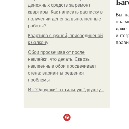
Баг
денежных средств за ремонт
квартиры. Как написать расписку в
Вы, н
получении денег за выполненные
она м
работы?
даже 
интег
Квартира с кухней, присоединеной
прави
к балкону
Обои просвечивают после
наклейки, что делать. Сквозь
наклеенные обои просвечивает
стена: варианты решения
проблемы
Из "Однушки" в стильную "двушку".