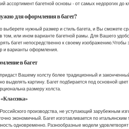
ий ассортимент багетной основы - от самых недорогих до к
нужно для оформления в багет?
о выберете нужный размер и стиль багета, и Вы сможете ср
 в том, или ином варианте багетной рамы. Для Вашего удобс
рять багет непосредственно к своему изображению.Чтобы за
р и варианты оформления.
мление в багет
 придаст Вашему холсту более традиционный и законченный
но выделять картину. Багет подбирается под основной цвет
рциональна размеру холста.
 «Классика»
 Российского производства, не уступающий зарубежным изг
точно экономичный. Багет изготавливается по итальянским т
чность одновременно. Разнообразные модели удовлетворят л