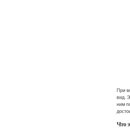
При м
вид. 
ним п
досто
Что 