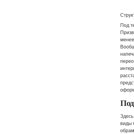
Струк
Под т
Призв
менее
Вообщ
напеч
перео
интер
расст
предс
оформ
Под
Здесь
виды 
обрам