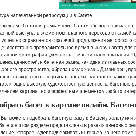
тура напечатанной репродукции в багете
ермином «багетная рамка» или «багет» обычно понимаетс
анный выступать элементом плавного перехода от самой к
 успешно справляется с задачей продолжения авторского 
е, достаточно продолжительное время выбору багета для о
атанной фотографии уделялось слишком мало внимания. О
ценка ценностей, и багетная рамка, как одна из главных 
ьерного пространства, обрела новую жизнь. Дизайнеры, п
ановкой акцентов на картинах, поняли, насколько важно гра
тавляющие высокую художественную ценность, багетные р
лением картины, но и эффектным элементом любого интер
обрать багет к картине онлайн. Багетн
 Вы можете подобрать багетную раму к Вашему холсту или ж
багета в этом разделе представлены в разных цветовых ре
ление, которое будет подчеркивать интерьер Вашего помещ