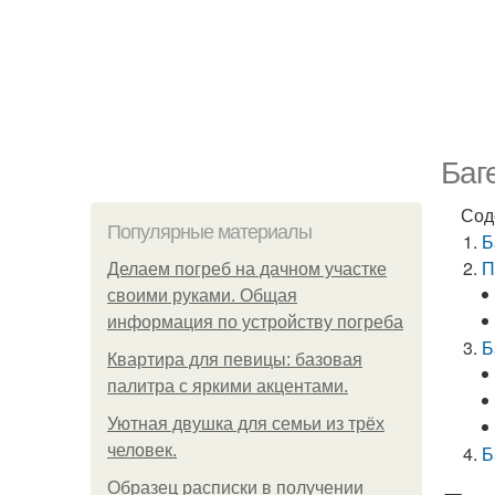
Баг
Сод
Популярные материалы
Б
П
Делаем погреб на дачном участке
своими руками. Общая
информация по устройству погреба
Б
Квартира для певицы: базовая
палитра с яркими акцентами.
Уютная двушка для семьи из трёх
человек.
Б
Образец расписки в получении