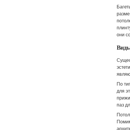
Багет
разме
потол
плинт
они с
Виды
Сущес
эстет
являю
По ти
для э
прижи
паз д
Потол
Помим
архит