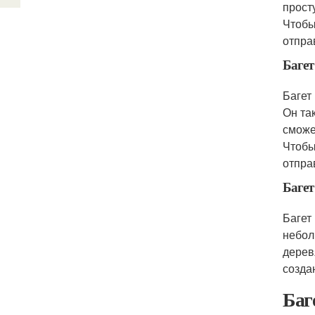
прост
Чтобы
отпра
Баге
Багет
Он та
сможе
Чтобы
отпра
Багет
Багет
небол
дерев
созда
Баг