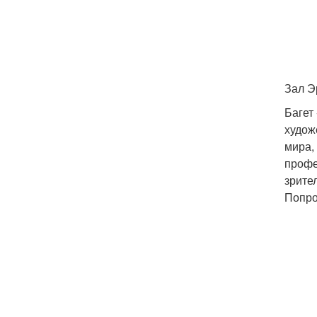
Зал Э
Багет
худож
мира,
профе
зрите
Попро