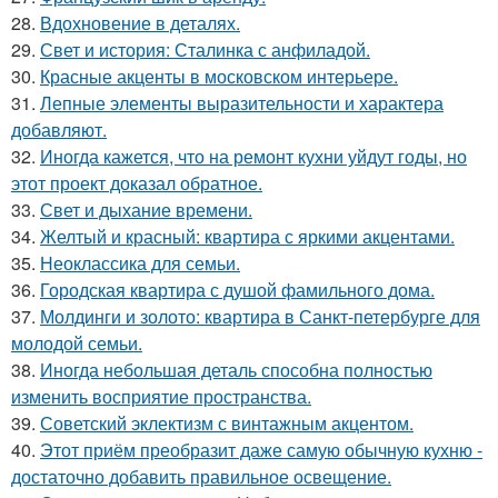
28.
Вдохновение в деталях.
29.
Свет и история: Сталинка с анфиладой.
30.
Красные акценты в московском интерьере.
31.
Лепные элементы выразительности и характера
добавляют.
32.
Иногда кажется, что на ремонт кухни уйдут годы, но
этот проект доказал обратное.
33.
Свет и дыхание времени.
34.
Желтый и красный: квартира с яркими акцентами.
35.
Неоклассика для семьи.
36.
Городская квартира с душой фамильного дома.
37.
Молдинги и золото: квартира в Санкт-петербурге для
молодой семьи.
38.
Иногда небольшая деталь способна полностью
изменить восприятие пространства.
39.
Советский эклектизм с винтажным акцентом.
40.
Этот приём преобразит даже самую обычную кухню -
достаточно добавить правильное освещение.