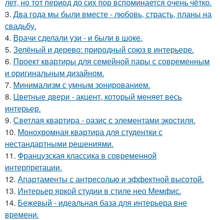
лет, но тот период до сих пор вспоминается очень чётко.
3.
Два года мы были вместе - любовь, страсть, планы на
свадьбу.
4.
Врачи сделали узи - и были в шоке.
5.
Зелёный и дерево: природный союз в интерьере.
6.
Проект квартиры для семейной пары с современным
и оригинальным дизайном.
7.
Минимализм с умным зонированием.
8.
Цветные двери - акцент, который меняет весь
интерьер.
9.
Светлая квартира - оазис с элементами экостиля.
10.
Монохромная квартира для студентки с
нестандартными решениями.
11.
Французская классика в современной
интерпретации.
12.
Апартаменты с антресолью и эффектной высотой.
13.
Интерьер яркой студии в стиле нео Мемфис.
14.
Бежевый - идеальная база для интерьера вне
времени.