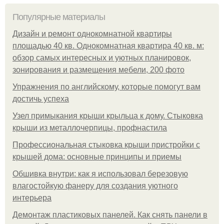
Популярные материалы
Дизайн и ремонт однокомнатной квартиры
площадью 40 кв. Однокомнатная квартира 40 кв. м:
обзор самых интересных и уютных планировок,
зонирования и размещения мебели, 200 фото
Упражнения по английскому, которые помогут вам
достичь успеха
Узел примыкания крыши крыльца к дому. Стыковка
крыши из металлочерпицы, профнастила
Профессиональная стыковка крыши пристройки с
крышей дома: основные принципы и приемы
Обшивка внутри: как я использовал березовую
влагостойкую фанеру для создания уютного
интерьера
Демонтаж пластиковых панелей. Как снять панели в