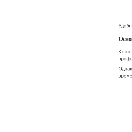
Удобн
Осно
К сож
профе
Однак
време