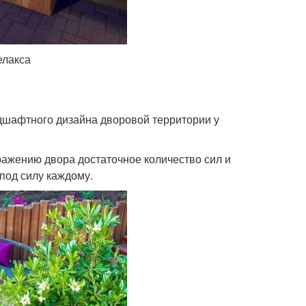
елакса
ндшафтного дизайна дворовой территории у
ражению двора достаточное количество сил и
под силу каждому.