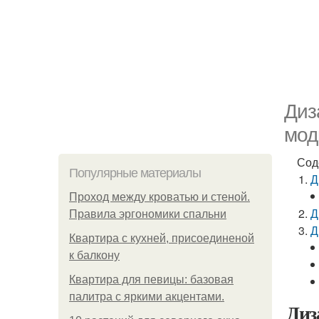
Диз
мод
Сод
Популярные материалы
Д
Проход между кроватью и стеной.
Д
Правила эргономики спальни
Д
Квартира с кухней, присоединеной
к балкону
Квартира для певицы: базовая
палитра с яркими акцентами.
Диз