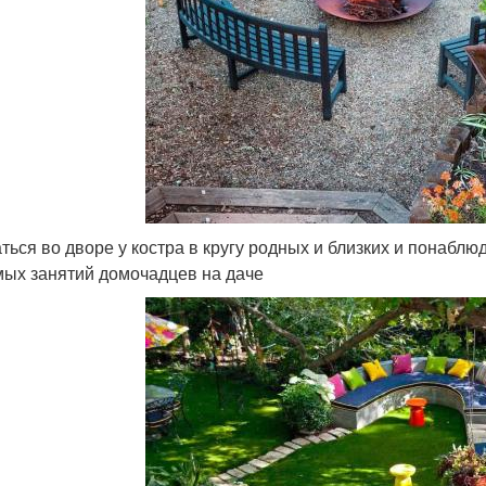
ться во дворе у костра в кругу родных и близких и понабл
ых занятий домочадцев на даче