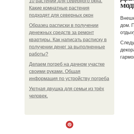
10 растений для северного окна.
мод
Какие комнатные растения
подходят для северных окон
Внешн
дом. 
Образец расписки в получении
отдых
денежных средств за ремонт
квартиры. Как написать расписку в
Следу
получении денег за выполненные
декор
работы?
гармо
Делаем погреб на дачном участке
своими руками. Общая
информация по устройству погреба
Уютная двушка для семьи из трёх
человек.