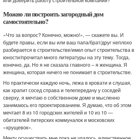
или доверить работу строительной компании?
Можно ли построить загородный дом
самостоятельно?
«Что за вопрос? Конечно, можно!», — скажете вы. И
будете правы, если вы или ваш папа/брат/друг неплохо
разбирается в строительстве/имел опыт строительства в
юности/прочитал много литературы на эту тему. Тогда,
конечно, да. Но я не сказала главного – я женщина. Я
женщина, которая ничего не понимает в строительстве.
Но практически каждую ночь, лежа в кровати и слушая,
как храпит сосед справа и телепередачу у соседей
сверху, я мечтаю о собственном доме и мысленно
занимаюсь его проектированием. Я думаю, что об этом
мечтает 8 из 10 городских жителей и 10 из 10 —
обитателей питерских коммуналок и московских
«хрущевок».
Мечту осуществить мне пока не удалось, единственное,