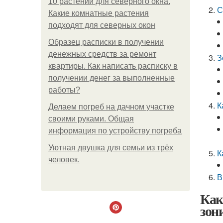
10 растений для северного окна.
С
Какие комнатные растения
подходят для северных окон
Образец расписки в получении
денежных средств за ремонт
З
квартиры. Как написать расписку в
получении денег за выполненные
работы?
К
Делаем погреб на дачном участке
своими руками. Общая
информация по устройству погреба
Уютная двушка для семьи из трёх
К
человек.
В
Как
зон