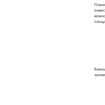
Плани
помес
можно
площа
Важны
заним