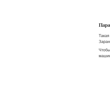
Пара
Такая
Заран
Чтобы
машин