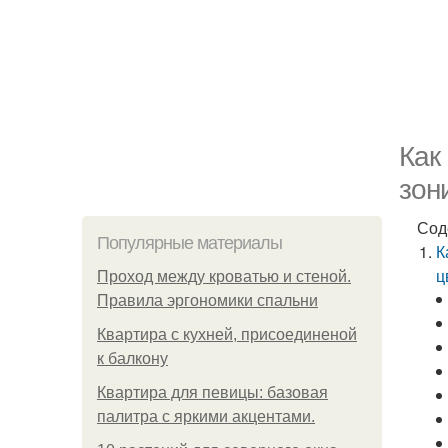
Как
зон
Сод
Популярные материалы
К
ц
Проход между кроватью и стеной.
Правила эргономики спальни
Квартира с кухней, присоединеной
к балкону
Квартира для певицы: базовая
палитра с яркими акцентами.