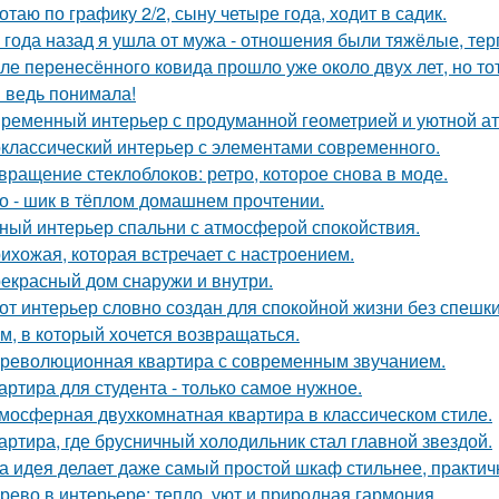
отаю по графику 2/2, сыну четыре года, ходит в садик.
 года назад я ушла от мужа - отношения были тяжёлые, тер
ле перенесённого ковида прошло уже около двух лет, но тот
я ведь понимала!
ременный интерьер с продуманной геометрией и уютной а
классический интерьер с элементами современного.
вращение стеклоблоков: ретро, которое снова в моде.
о - шик в тёплом домашнем прочтении.
ный интерьер спальни с атмосферой спокойствия.
ихожая, которая встречает с настроением.
екрасный дом снаружи и внутри.
от интерьер словно создан для спокойной жизни без спешки
м, в который хочется возвращаться.
революционная квартира с современным звучанием.
артира для студента - только самое нужное.
мосферная двухкомнатная квартира в классическом стиле.
артира, где брусничный холодильник стал главной звездой.
а идея делает даже самый простой шкаф стильнее, практичне
рево в интерьере: тепло, уют и природная гармония.