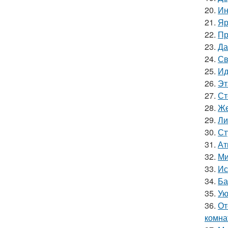
20.
Ин
21.
Яр
22.
Пр
23.
Да
24.
Св
25.
Ид
26.
Эт
27.
Ст
28.
Же
29.
Ли
30.
Ст
31.
Ат
32.
Ми
33.
Ис
34.
Ба
35.
Ую
36.
От
комна