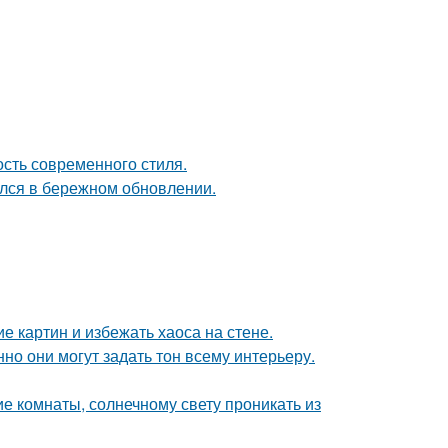
ость современного стиля.
ался в бережном обновлении.
 картин и избежать хаоса на стене.
но они могут задать тон всему интерьеру.
е комнаты, солнечному свету проникать из