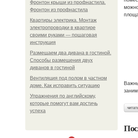
Фронтон крыши из профнастила.
можно
Фронтон из профнастила
площа
Квартиры электрика. Монтаж
электропроводки в квартире
своими руками — пошаговая
инструкция
Размещаем два дивана в гостиной.
Способы размещения двух
диванов в гостиной
Вентиляция под полом в частном
Важны
доме. Как исправить ситуацию
заним
Упражнения по английскому,
которые помогут вам достичь
читат
успеха
Пос