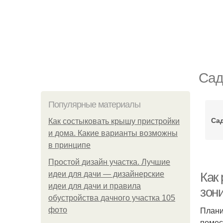
Сад
Популярные материалы
Са
Как состыковать крышу пристройки
и дома. Какие варианты возможны
в принципе
Простой дизайн участка. Лучшие
идеи для дачи — дизайнерские
Как 
идеи для дачи и правила
зон
обустройства дачного участка 105
Плани
фото
помес