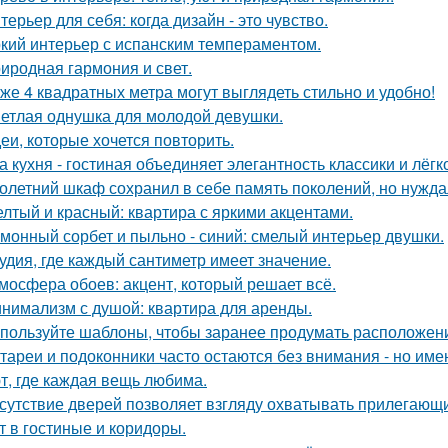
терьер для себя: когда дизайн - это чувство.
кий интерьер с испанским темпераментом.
иродная гармония и свет.
же 4 квадратных метра могут выглядеть стильно и удобно!
етлая однушка для молодой девушки.
еи, которые хочется повторить.
а кухня - гостиная объединяет элегантность классики и лёгк
олетний шкаф сохранил в себе память поколений, но нужд
лтый и красный: квартира с яркими акцентами.
монный сорбет и пыльно - синий: смелый интерьер двушки.
удия, где каждый сантиметр имеет значение.
мосфера обоев: акцент, который решает всё.
нимализм с душой: квартира для аренды.
пользуйте шаблоны, чтобы заранее продумать расположение
тареи и подоконники часто остаются без внимания - но имен
т, где каждая вещь любима.
сутствие дверей позволяет взгляду охватывать прилегающи
т в гостиные и коридоры.