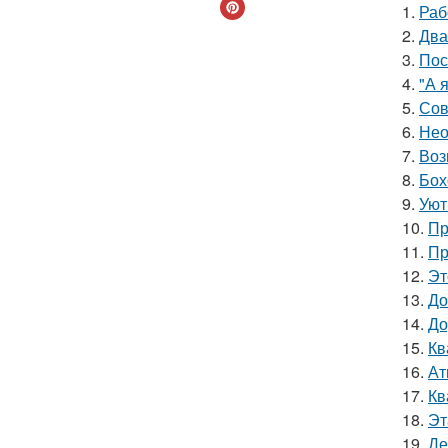
1.
Раб
2.
Два
3.
Пос
4.
"А 
5.
Сов
6.
Нео
7.
Воз
8.
Бох
9.
Уют
10.
Пр
11.
Пр
12.
Эт
13.
До
14.
До
15.
Кв
16.
Ат
17.
Кв
18.
Эт
19.
Де