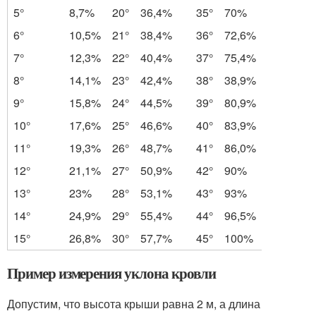
5°
8,7%
20°
36,4%
35°
70%
6°
10,5%
21°
38,4%
36°
72,6%
7°
12,3%
22°
40,4%
37°
75,4%
8°
14,1%
23°
42,4%
38°
38,9%
9°
15,8%
24°
44,5%
39°
80,9%
10°
17,6%
25°
46,6%
40°
83,9%
11°
19,3%
26°
48,7%
41°
86,0%
12°
21,1%
27°
50,9%
42°
90%
13°
23%
28°
53,1%
43°
93%
14°
24,9%
29°
55,4%
44°
96,5%
15°
26,8%
30°
57,7%
45°
100%
Пример измерения уклона кровли
Допустим, что высота крыши равна 2 м, а длина