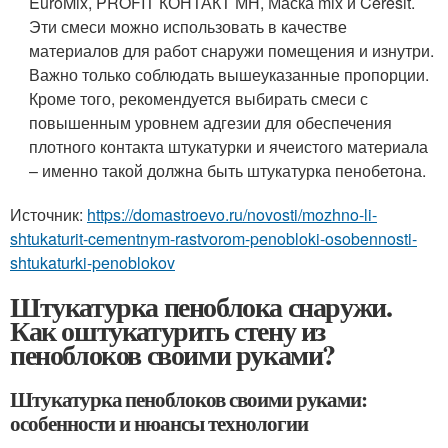
EuroMix, PROFIT КОНТАКТ МН, Маска mix и Ceresit.
Эти смеси можно использовать в качестве
материалов для работ снаружи помещения и изнутри.
Важно только соблюдать вышеуказанные пропорции.
Кроме того, рекомендуется выбирать смеси с
повышенным уровнем адгезии для обеспечения
плотного контакта штукатурки и ячеистого материала
– именно такой должна быть штукатурка пенобетона.
Источник:
https://domastroevo.ru/novosti/mozhno-li-
shtukaturit-cementnym-rastvorom-penobloki-osobennosti-
shtukaturki-penoblokov
Штукатурка пеноблока снаружи.
Как оштукатурить стену из
пеноблоков своими руками?
Штукатурка пеноблоков своими руками:
особенности и нюансы технологии