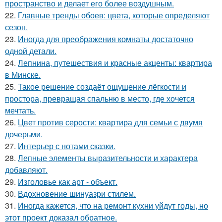
пространство и делает его более воздушным.
22.
Главные тренды обоев: цвета, которые определяют
сезон.
23.
Иногда для преображения комнаты достаточно
одной детали.
24.
Лепнина, путешествия и красные акценты: квартира
в Минске.
25.
Такое решение создаёт ощущение лёгкости и
простора, превращая спальню в место, где хочется
мечтать.
26.
Цвет против серости: квартира для семьи с двумя
дочерьми.
27.
Интерьер с нотами сказки.
28.
Лепные элементы выразительности и характера
добавляют.
29.
Изголовье как арт - объект.
30.
Вдохновение шинуазри стилем.
31.
Иногда кажется, что на ремонт кухни уйдут годы, но
этот проект доказал обратное.