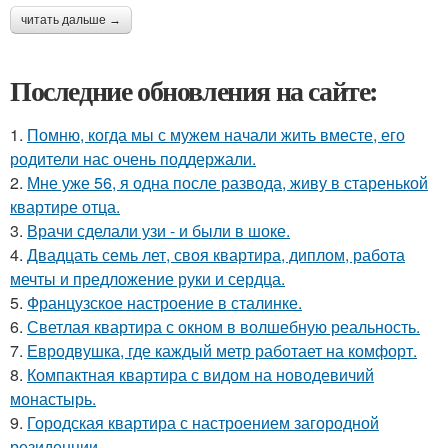
читать дальше →
Последние обновления на сайте:
1.
Помню, когда мы с мужем начали жить вместе, его
родители нас очень поддержали.
2.
Мне уже 56, я одна после развода, живу в старенькой
квартире отца.
3.
Врачи сделали узи - и были в шоке.
4.
Двадцать семь лет, своя квартира, диплом, работа
мечты и предложение руки и сердца.
5.
Французское настроение в сталинке.
6.
Светлая квартира с окном в волшебную реальность.
7.
Евродвушка, где каждый метр работает на комфорт.
8.
Компактная квартира с видом на новодевичий
монастырь.
9.
Городская квартира с настроением загородной
резиденции.