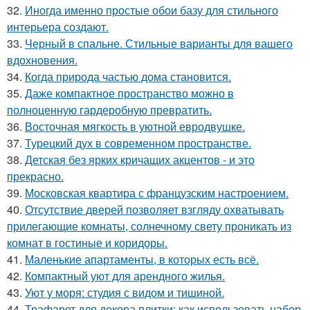
32.
Иногда именно простые обои базу для стильного
интерьера создают.
33.
Черный в спальне. Стильные варианты для вашего
вдохновения.
34.
Когда природа частью дома становится.
35.
Даже компактное пространство можно в
полноценную гардеробную превратить.
36.
Восточная мягкость в уютной евродвушке.
37.
Турецкий дух в современном пространстве.
38.
Детская без ярких кричащих акцентов - и это
прекрасно.
39.
Московская квартира с французским настроением.
40.
Отсутствие дверей позволяет взгляду охватывать
прилегающие комнаты, солнечному свету проникать из
комнат в гостиные и коридоры.
41.
Маленькие апартаменты, в которых есть всё.
42.
Компактный уют для арендного жилья.
43.
Уют у моря: студия с видом и тишиной.
44.
Трафарет для декора плитки: как использовать набор