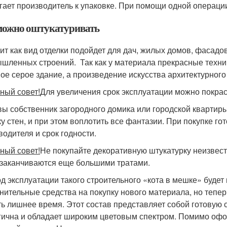
гает производитель к упаковке. При помощи одной операци
можно оштукатуривать
ит как вид отделки подойдет для дач, жилых домов, фасадо
шленных строений. Так как у материала прекрасные технич
ое серое здание, а произведение искусства архитектурного
ный совет!
Для увеличения срок эксплуатации можно покрас
вы собственник загородного домика или городской кварти
ку стен, и при этом воплотить все фантазии. При покупке г
водителя и срок годности.
ный совет!
Не покупайте декоративную штукатурку неизвест
 заканчиваются еще большими тратами.
д эксплуатации такого строительного «кота в мешке» будет
нительные средства на покупку нового материала, но тепер
ть лишнее время. Этот состав представляет собой готовую 
гична и обладает широким цветовым спектром. Помимо офо