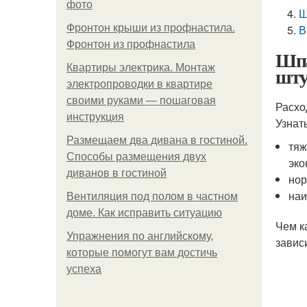
фото
Ш
Фронтон крыши из профнастила.
В
Фронтон из профнастила
Шпа
Квартиры электрика. Монтаж
шту
электропроводки в квартире
своими руками — пошаговая
Расхо
инструкция
Узнат
Размещаем два дивана в гостиной.
тяж
Способы размещения двух
эко
диванов в гостиной
нор
наи
Вентиляция под полом в частном
доме. Как исправить ситуацию
Чем к
Упражнения по английскому,
завис
которые помогут вам достичь
успеха