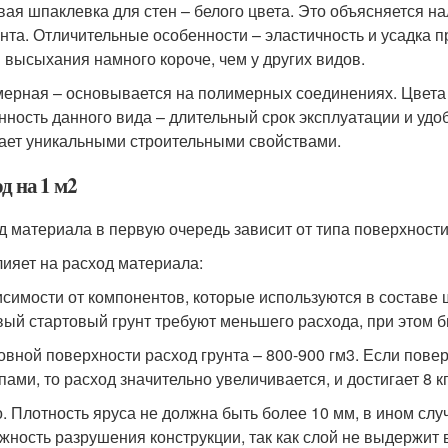
вая шпаклевка для стен – белого цвета. Это объясняется на
нта. Отличительные особенности – эластичность и усадка пр
 высыхания намного короче, чем у других видов.
ерная – основывается на полимерных соединениях. Цвета 
нность данного вида – длительный срок эксплуатации и удо
ает уникальными строительными свойствами.
д на 1 м2
д материала в первую очередь зависит от типа поверхности
лияет на расход материала:
исимости от компонентов, которые используются в составе 
вый стартовый грунт требуют меньшего расхода, при этом 
овной поверхности расход грунта – 800-900 гм3. Если пов
пами, то расход значительно увеличивается, и достигает 8 кг
. Плотность яруса не должна быть более 10 мм, в ином слу
жность разрушения конструкции, так как слой не выдержит 