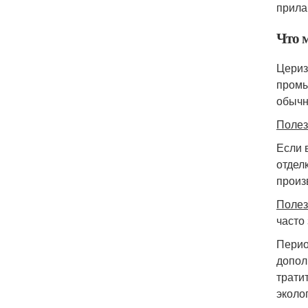
прила
Что 
Цериз
промы
обычн
Полез
Если 
отдел
произ
Полез
часто
Перио
допол
трати
эколо