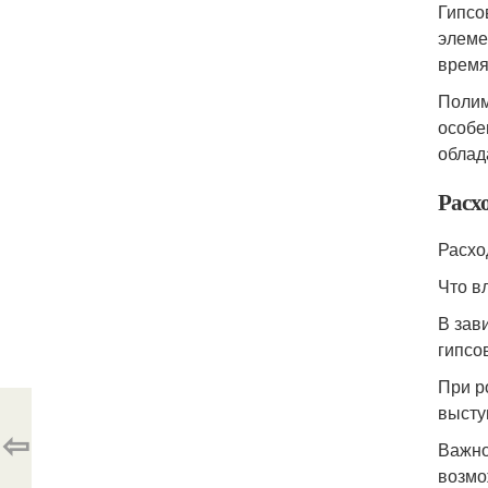
Гипсо
элеме
время
Полим
особе
облад
Расхо
Расхо
Что в
В зав
гипсо
При р
высту
⇦
Важно
возмо