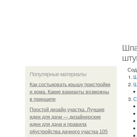
Шпа
шту
Сод
Популярные материалы
Ш
Ш
Как состыковать крышу пристройки
и дома. Какие варианты возможны
С
в принципе
Простой дизайн участка. Лучшие
идеи для дачи — дизайнерские
идеи для дачи и правила
обустройства дачного участка 105