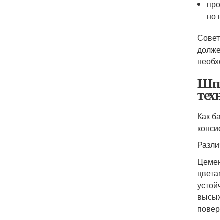
про
но 
Совет
долже
необх
Шпа
тех
Как б
конси
Разли
Цемен
цвета
устой
высых
повер