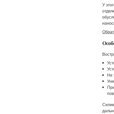
У это
отдел
обусл
нанос
Обрат
Особ
Востр
Уст
Уст
Не 
Уни
При
пов
Силик
дальн