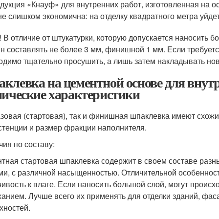
дукция «Кнауф» для внутренних работ, изготовленная на о
не слишком экономична: на отделку квадратного метра уйдет 
! В отличие от штукатурки, которую допускается наносить 
н составлять не более 3 мм, финишной 1 мм. Если требуетс
одимо тщательно просушить, а лишь затем накладывать но
клевка на цементной основе для внутр
нические характеристики
азовая (стартовая), так и финишная шпаклевка имеют схожи
стенции и размер фракции наполнителя.
чия по составу:
тная стартовая шпаклевка содержит в своем составе разн
ми, с различной насыщенностью. Отличительной особеннос
чивость к влаге. Если наносить большой слой, могут проис
анием. Лучше всего их применять для отделки зданий, фаса
хностей.