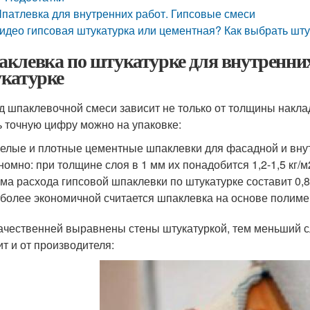
патлевка для внутренних работ. Гипсовые смеси
идео гипсовая штукатурка или цементная? Как выбрать шту
клевка по штукатурке для внутренних р
катурке
д шпаклевочной смеси зависит не только от толщины наклад
ь точную цифру можно на упаковке:
елые и плотные цементные шпаклевки для фасадной и вну
номно: при толщине слоя в 1 мм их понадобится 1,2-1,5 кг/
ма расхода гипсовой шпаклевки по штукатурке составит 0,8-
более экономичной считается шпаклевка на основе полимеро
ачественней выравнены стены штукатуркой, тем меньший с
ит и от производителя: