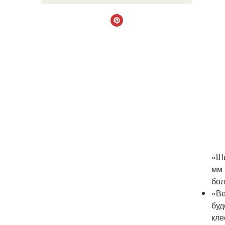
«Ши
мм 
бол
«Ве
буд
кле