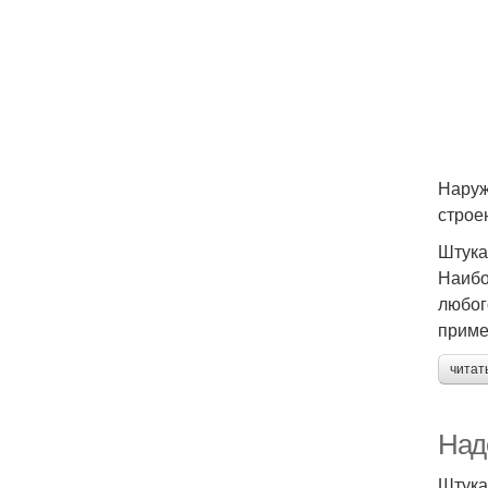
Наруж
строен
Штука
Наибо
любог
приме
читат
Над
Штука