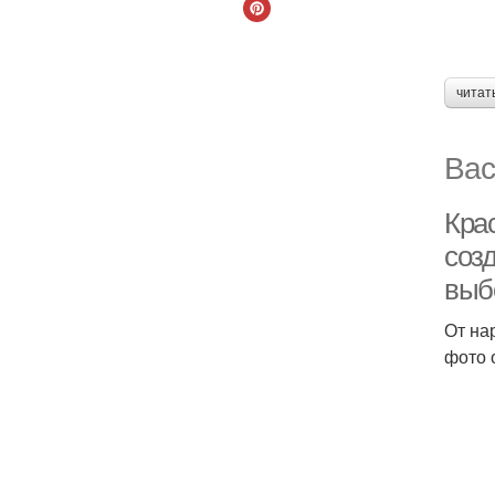
читат
Вас
Кра
соз
выб
От на
фото 