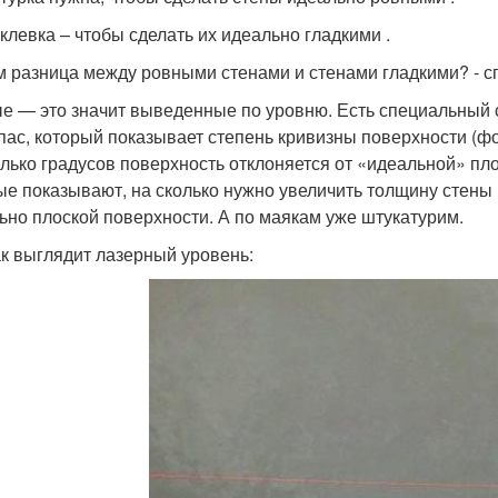
клевка – чтобы сделать их идеально гладкими .
ём разница между ровными стенами и стенами гладкими? - с
е — это значит выведенные по уровню. Есть специальный с
пас, который показывает степень кривизны поверхности (фот
олько градусов поверхность отклоняется от «идеальной» п
ые показывают, на сколько нужно увеличить толщину стены 
ьно плоской поверхности. А по маякам уже штукатурим.
ак выглядит лазерный уровень: