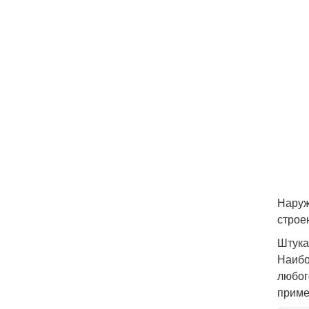
Наруж
строен
Штука
Наибо
любог
приме