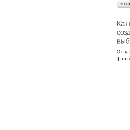
читат
Как
соз
выб
От на
фото 