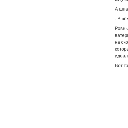
А шпа
- В ч
Ровны
ватер
на ск
котор
идеал
Вот т