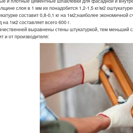
ые и плотные цементные шпаклевки для фасадной и внутре
олщине слоя в 1 мм их понадобится 1,2-1,5 кг/м2 оштукату
укатурке составит 0,8-0,1 кг на 1м2;наиболее экономичной 
д на 1м2 составляет всего 600 г.
ачественней выравнены стены штукатуркой, тем меньший с
ит и от производителя: