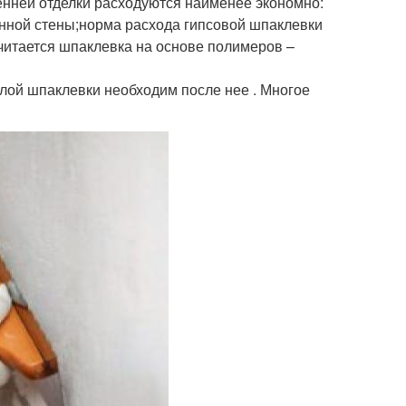
нней отделки расходуются наименее экономно:
ренной стены;норма расхода гипсовой шпаклевки
считается шпаклевка на основе полимеров –
лой шпаклевки необходим после нее . Многое