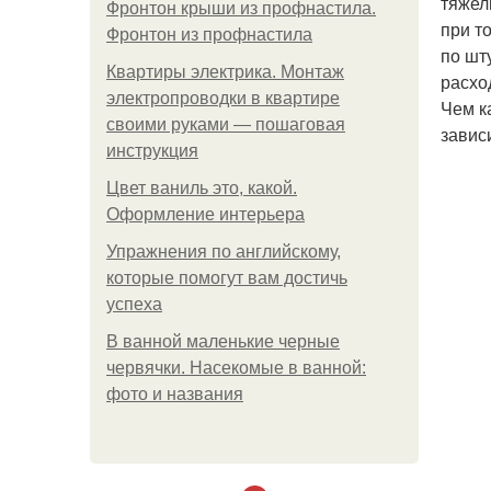
тяжел
Фронтон крыши из профнастила.
при т
Фронтон из профнастила
по шт
Квартиры электрика. Монтаж
расхо
электропроводки в квартире
Чем к
своими руками — пошаговая
завис
инструкция
Цвет ваниль это, какой.
Оформление интерьера
Упражнения по английскому,
которые помогут вам достичь
успеха
В ванной маленькие черные
червячки. Насекомые в ванной:
фото и названия