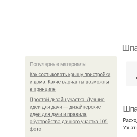
Шпа
Популярные материалы
Как состыковать крышу пристройки
и дома. Какие варианты возможны
в принципе
Простой дизайн участка. Лучшие
идеи для дачи — дизайнерские
Шпак
идеи для дачи и правила
Расхо
обустройства дачного участка 105
Узнат
фото