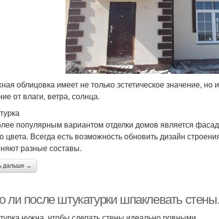
ная облицовка имеет не только эстетическое значение, но 
ие от влаги, ветра, солнца.
турка
лее популярным вариантом отделки домов является фасадн
о цвета. Всегда есть возможность обновить дизайн строени
няют разные составы.
ь дальше →
о ли после штукатурки шпаклевать стены.
турка нужна, чтобы сделать стены идеально ровными .