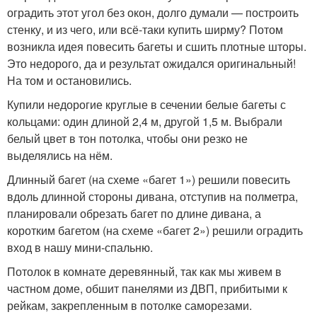
оградить этот угол без окон, долго думали — построить
стенку, и из чего, или всё-таки купить ширму? Потом
возникла идея повесить багеты и сшить плотные шторы.
Это недорого, да и результат ожидался оригинальный!
На том и остановились.
Купили недорогие круглые в сечении белые багеты с
кольцами: один длиной 2,4 м, другой 1,5 м. Выбрали
белый цвет в тон потолка, чтобы они резко не
выделялись на нём.
Длинный багет (на схеме «багет 1») решили повесить
вдоль длинной стороны дивана, отступив на полметра,
планировали обрезать багет по длине дивана, а
коротким багетом (на схеме «багет 2») решили оградить
вход в нашу мини-спальню.
Потолок в комнате деревянный, так как мы живем в
частном доме, обшит панелями из ДВП, прибитыми к
рейкам, закрепленным в потолке саморезами.