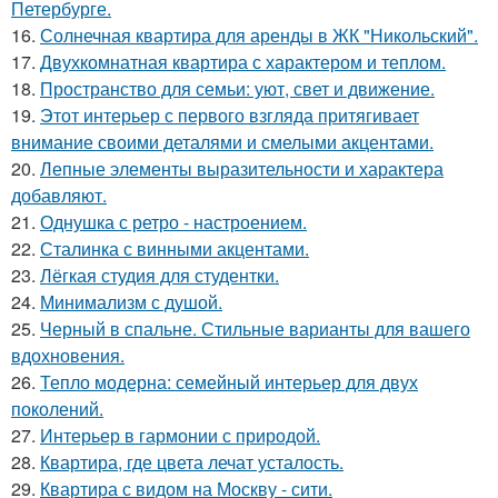
Петербурге.
16.
Солнечная квартира для аренды в ЖК "Никольский".
17.
Двухкомнатная квартира с характером и теплом.
18.
Пространство для семьи: уют, свет и движение.
19.
Этот интерьер с первого взгляда притягивает
внимание своими деталями и смелыми акцентами.
20.
Лепные элементы выразительности и характера
добавляют.
21.
Однушка с ретро - настроением.
22.
Сталинка с винными акцентами.
23.
Лёгкая студия для студентки.
24.
Минимализм с душой.
25.
Черный в спальне. Стильные варианты для вашего
вдохновения.
26.
Тепло модерна: семейный интерьер для двух
поколений.
27.
Интерьер в гармонии с природой.
28.
Квартира, где цвета лечат усталость.
29.
Квартира с видом на Москву - сити.