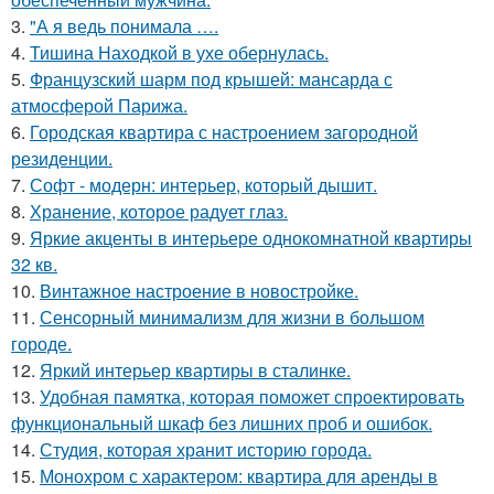
3.
"А я ведь понимала ….
4.
Тишина Находкой в ухе обернулась.
5.
Французский шарм под крышей: мансарда с
атмосферой Парижа.
6.
Городская квартира с настроением загородной
резиденции.
7.
Софт - модерн: интерьер, который дышит.
8.
Хранение, которое радует глаз.
9.
Яркие акценты в интерьере однокомнатной квартиры
32 кв.
10.
Винтажное настроение в новостройке.
11.
Сенсорный минимализм для жизни в большом
городе.
12.
Яркий интерьер квартиры в сталинке.
13.
Удобная памятка, которая поможет спроектировать
функциональный шкаф без лишних проб и ошибок.
14.
Студия, которая хранит историю города.
15.
Монохром с характером: квартира для аренды в