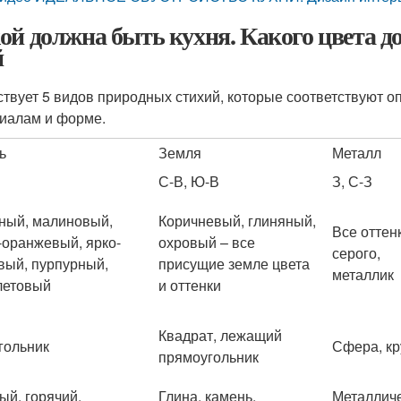
ой должна быть кухня. Какого цвета д
й
твует 5 видов природных стихий, которые соответствуют оп
иалам и форме.
ь
Земля
Металл
С-В, Ю-В
З, С-З
ный, малиновый,
Коричневый, глиняный,
Все оттен
-оранжевый, ярко-
охровый – все
серого,
вый, пурпурный,
присущие земле цвета
металлик
летовый
и оттенки
Квадрат, лежащий
гольник
Сфера, кр
прямоугольник
ый, горячий,
Глина, камень,
Металлич