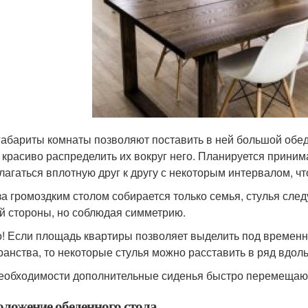
габариты комнаты позволяют поставить в ней большой обеде
 красиво распределить их вокруг него. Планируется приним
лагаться вплотную друг к другу с некоторым интервалом, чт
за громоздким столом собирается только семья, стулья сле
й стороны, но соблюдая симметрию.
! Если площадь квартиры позволяет выделить под временн
ранства, то некоторые стулья можно расставить в ряд вдоль
еобходимости дополнительные сиденья быстро перемещают
оложение обеденного стола