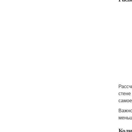
Рассч
стене
самое
Важно
меньш
Коли