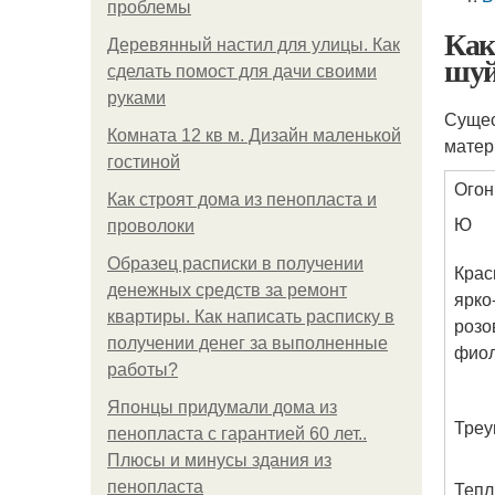
проблемы
Как
Деревянный настил для улицы. Как
шу
сделать помост для дачи своими
руками
Сущес
Комната 12 кв м. Дизайн маленькой
матер
гостиной
Огон
Как строят дома из пенопласта и
Ю
проволоки
Образец расписки в получении
Крас
денежных средств за ремонт
ярко
квартиры. Как написать расписку в
розо
получении денег за выполненные
фио
работы?
Японцы придумали дома из
Треу
пенопласта с гарантией 60 лет..
Плюсы и минусы здания из
Тепл
пенопласта