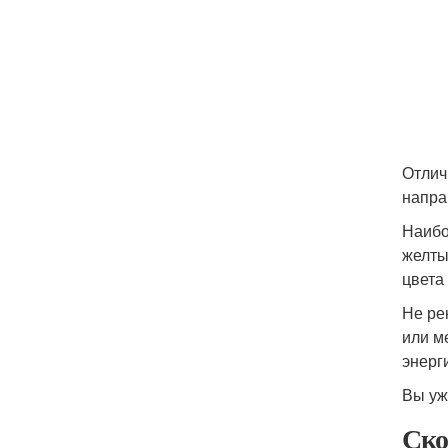
Отлич
напра
Наибо
желты
цвета
Не ре
или м
энерг
Вы уж
Ско