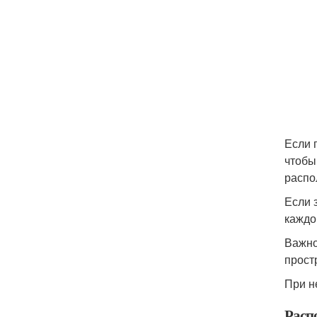
Если 
чтобы
распо
Если 
каждо
Важно
прост
При н
Расп