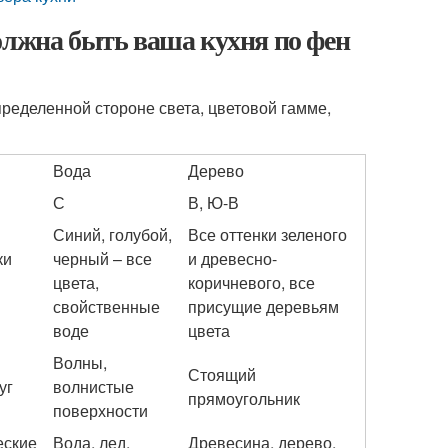
олжна быть ваша кухня по фен
ределенной стороне света, цветовой гамме,
Вода
Дерево
С
В, Ю-В
Синий, голубой,
Все оттенки зеленого
ки
черный – все
и древесно-
цвета,
коричневого, все
свойственные
присущие деревьям
воде
цвета
Волны,
Стоящий
уг
волнистые
прямоугольник
поверхности
еские
Вода, лед,
Древесина, дерево,