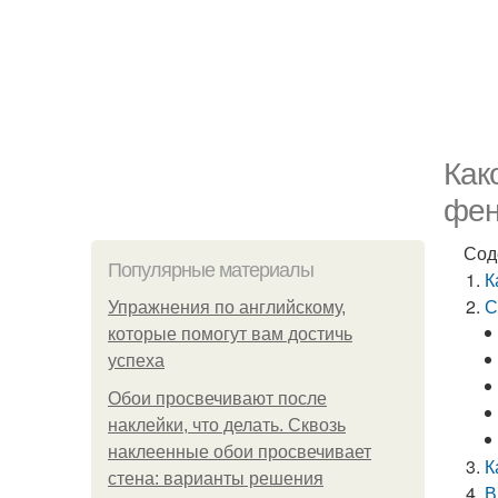
Как
фен
Сод
Популярные материалы
К
С
Упражнения по английскому,
которые помогут вам достичь
успеха
Обои просвечивают после
наклейки, что делать. Сквозь
наклеенные обои просвечивает
К
стена: варианты решения
В