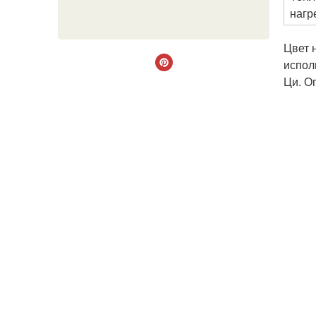
нагр
Цвет 
испол
Ци. О