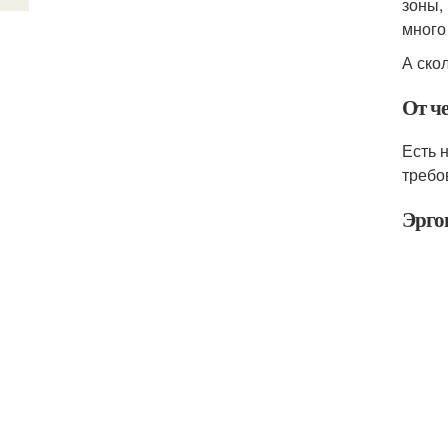
зоны,
много
А ско
От че
Есть 
требо
Эрго