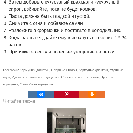
Затем добавьте кукурузный крахмал и кукурузный
сироп, взбивайте, пока не будет комков.
Паста должна быть гладкой и густой.
Снимите с огня и добавьте семян
Разложите в формочки и поставьте в холодильник.
Когда застынет, дайте ему высохнуть в течение 12-24
часов.
Привяжите ленту и повесьте угощение на ветку.
Категории:
Кормушки для птиц
,
Опорные столбы
,
Кормушка для птиц
,
Удачные
идеи
,
Идеи с краткими инструкциями
,
Советы по изготовлению
,
Простая
кормушка
,
Съедобная кормушка
Читайте также