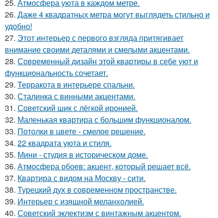
25.
Атмосфера уюта в каждом метре.
26.
Даже 4 квадратных метра могут выглядеть стильно и
удобно!
27.
Этот интерьер с первого взгляда притягивает
внимание своими деталями и смелыми акцентами.
28.
Современный дизайн этой квартиры в себе уют и
функциональность сочетает.
29.
Терракота в интерьере спальни.
30.
Сталинка с винными акцентами.
31.
Советский шик с лёгкой иронией.
32.
Маленькая квартира с большим функционалом.
33.
Потолки в цвете - смелое решение.
34.
22 квадрата уюта и стиля.
35.
Мини - студия в историческом доме.
36.
Атмосфера обоев: акцент, который решает всё.
37.
Квартира с видом на Москву - сити.
38.
Турецкий дух в современном пространстве.
39.
Интерьер с изящной меланхолией.
40.
Советский эклектизм с винтажным акцентом.