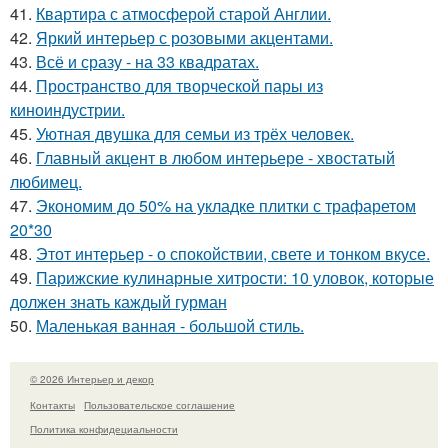
41.
Квартира с атмосферой старой Англии.
42.
Яркий интерьер с розовыми акцентами.
43.
Всё и сразу - на 33 квадратах.
44.
Пространство для творческой пары из
киноиндустрии.
45.
Уютная двушка для семьи из трёх человек.
46.
Главный акцент в любом интерьере - хвостатый
любимец.
47.
Экономим до 50% на укладке плитки с трафаретом
20*30
48.
Этот интерьер - о спокойствии, свете и тонком вкусе.
49.
Парижские кулинарные хитрости: 10 уловок, которые
должен знать каждый гурман
50.
Маленькая ванная - большой стиль.
© 2026 Интерьер и декор
Контакты
Пользовательское соглашение
Политика конфидециальности