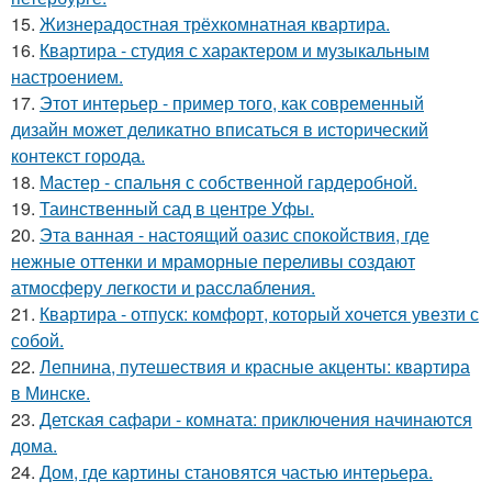
15.
Жизнерадостная трёхкомнатная квартира.
16.
Квартира - студия с характером и музыкальным
настроением.
17.
Этот интерьер - пример того, как современный
дизайн может деликатно вписаться в исторический
контекст города.
18.
Мастер - спальня с собственной гардеробной.
19.
Таинственный сад в центре Уфы.
20.
Эта ванная - настоящий оазис спокойствия, где
нежные оттенки и мраморные переливы создают
атмосферу легкости и расслабления.
21.
Квартира - отпуск: комфорт, который хочется увезти с
собой.
22.
Лепнина, путешествия и красные акценты: квартира
в Минске.
23.
Детская сафари - комната: приключения начинаются
дома.
24.
Дом, где картины становятся частью интерьера.