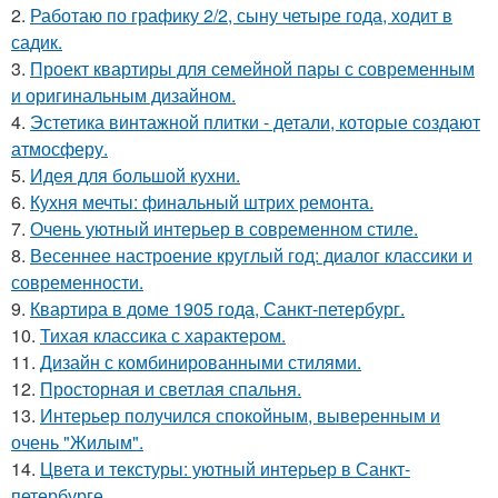
2.
Работаю по графику 2/2, сыну четыре года, ходит в
садик.
3.
Проект квартиры для семейной пары с современным
и оригинальным дизайном.
4.
Эстетика винтажной плитки - детали, которые создают
атмосферу.
5.
Идея для большой кухни.
6.
Кухня мечты: финальный штрих ремонта.
7.
Очень уютный интерьер в современном стиле.
8.
Весеннее настроение круглый год: диалог классики и
современности.
9.
Квартира в доме 1905 года, Санкт-петербург.
10.
Тихая классика с характером.
11.
Дизайн с комбинированными стилями.
12.
Просторная и светлая спальня.
13.
Интерьер получился спокойным, выверенным и
очень "Жилым".
14.
Цвета и текстуры: уютный интерьер в Санкт-
петербурге.