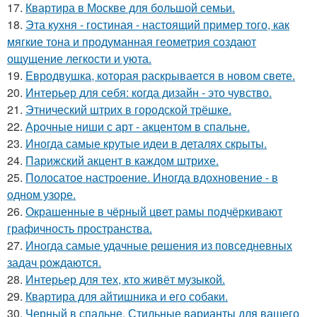
17.
Квартира в Москве для большой семьи.
18.
Эта кухня - гостиная - настоящий пример того, как
мягкие тона и продуманная геометрия создают
ощущение легкости и уюта.
19.
Евродвушка, которая раскрывается в новом свете.
20.
Интерьер для себя: когда дизайн - это чувство.
21.
Этнический штрих в городской трёшке.
22.
Арочные ниши с арт - акцентом в спальне.
23.
Иногда самые крутые идеи в деталях скрыты.
24.
Парижский акцент в каждом штрихе.
25.
Полосатое настроение. Иногда вдохновение - в
одном узоре.
26.
Окрашенные в чёрный цвет рамы подчёркивают
графичность пространства.
27.
Иногда самые удачные решения из повседневных
задач рождаются.
28.
Интерьер для тех, кто живёт музыкой.
29.
Квартира для айтишника и его собаки.
30.
Черный в спальне. Стильные варианты для вашего