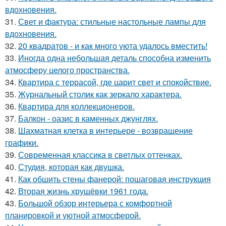
вдохновения.
31.
Свет и фактура: стильные настольные лампы для
вдохновения.
32.
20 квадратов - и как много уюта удалось вместить!
33.
Иногда одна небольшая деталь способна изменить
атмосферу целого пространства.
34.
Квартира с террасой, где царит свет и спокойствие.
35.
Журнальный столик как зеркало характера.
36.
Квартира для коллекционеров.
37.
Балкон - оазис в каменных джунглях.
38.
Шахматная клетка в интерьере - возвращение
графики.
39.
Современная классика в светлых оттенках.
40.
Студия, которая как двушка.
41.
Как обшить стены фанерой: пошаговая инструкция
42.
Вторая жизнь хрущёвки 1961 года.
43.
Большой обзор интерьера с комфортной
планировкой и уютной атмосферой.