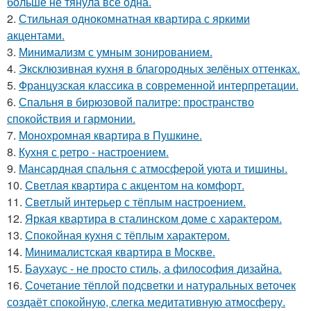
больше не тянула всё одна.
2.
Стильная однокомнатная квартира с яркими
акцентами.
3.
Минимализм с умным зонированием.
4.
Эксклюзивная кухня в благородных зелёных оттенках.
5.
Французская классика в современной интерпретации.
6.
Спальня в бирюзовой палитре: пространство
спокойствия и гармонии.
7.
Монохромная квартира в Пушкине.
8.
Кухня с ретро - настроением.
9.
Мансардная спальня с атмосферой уюта и тишины.
10.
Светлая квартира с акцентом на комфорт.
11.
Светлый интерьер с тёплым настроением.
12.
Яркая квартира в сталинском доме с характером.
13.
Спокойная кухня с тёплым характером.
14.
Минималистская квартира в Москве.
15.
Баухаус - не просто стиль, а философия дизайна.
16.
Сочетание тёплой подсветки и натуральных веточек
создаёт спокойную, слегка медитативную атмосферу.