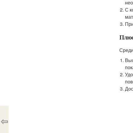
нео
С к
мат
При
Плюс
Среди
Выс
пок
Удо
пов
Дос
⇦