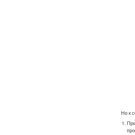
Но к 
Пре
про