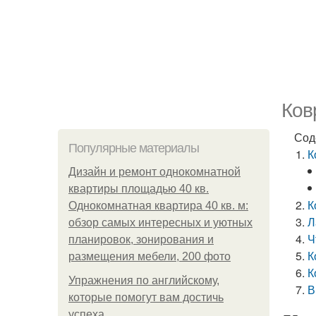
Ков
Сод
Популярные материалы
К
Дизайн и ремонт однокомнатной
квартиры площадью 40 кв.
К
Однокомнатная квартира 40 кв. м:
Л
обзор самых интересных и уютных
Ч
планировок, зонирования и
К
размещения мебели, 200 фото
К
Упражнения по английскому,
В
которые помогут вам достичь
успеха