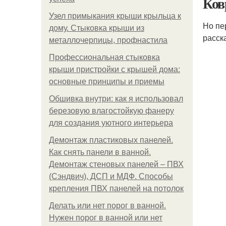
Ков
Узел примыкания крыши крыльца к
Но пе
дому. Стыковка крыши из
расск
металлочерпицы, профнастила
Профессиональная стыковка
крыши пристройки с крышей дома:
основные принципы и приемы
Обшивка внутри: как я использовал
березовую влагостойкую фанеру
для создания уютного интерьера
Демонтаж пластиковых панелей.
Как снять панели в ванной.
Демонтаж стеновых панелей – ПВХ
(Сэндвич), ДСП и МДФ. Способы
крепления ПВХ панелей на потолок
Делать или нет порог в ванной.
Нужен порог в ванной или нет