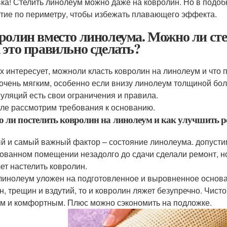
ка! Стелить линолеум можно даже на ковролин. Но в подоб
тие по периметру, чтобы избежать плавающего эффекта.
ролин вместо линолеума. Можно ли ст
 это правильно сделать?
х интересует, можноли класть ковролин на линолеум и что п
 очень мягким, особенно если внизу линолеум толщиной бол
уляций есть свои ограничения и правила.
ле рассмотрим требования к основанию.
 ли постелить ковролин на линолеум и как улучшить р
й и самый важный фактор – состояние линолеума. допустим
ованном помещении незадолго до сдачи сделали ремонт, но
чет настелить ковролин.
линолеум уложен на подготовленное и выровненное основан
н, трещин и вздутий, то и ковролин ляжет безупречно. Чист
м и комфортным. Плюс можно сэкономить на подложке.