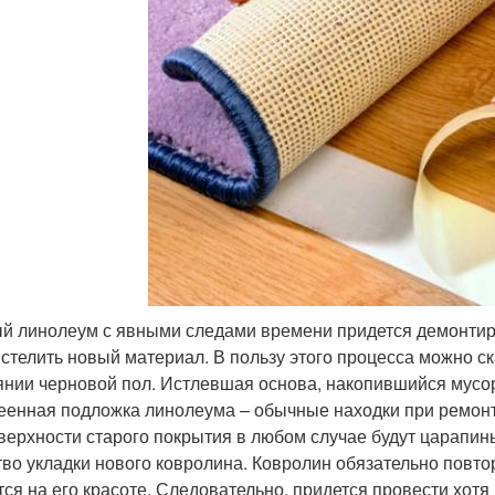
й линолеум с явными следами времени придется демонтиро
 стелить новый материал. В пользу этого процесса можно ск
янии черновой пол. Истлевшая основа, накопившийся мусор
еенная подложка линолеума – обычные находки при ремонт
верхности старого покрытия в любом случае будут царапины
тво укладки нового ковролина. Ковролин обязательно повтор
тся на его красоте. Следовательно, придется провести хо