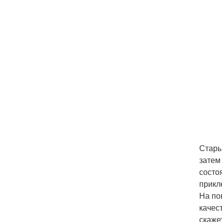
Стары
затем
состо
прикл
На по
качес
скаже