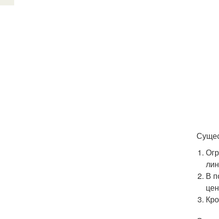
Сущес
Огр
лин
В п
цен
Кро