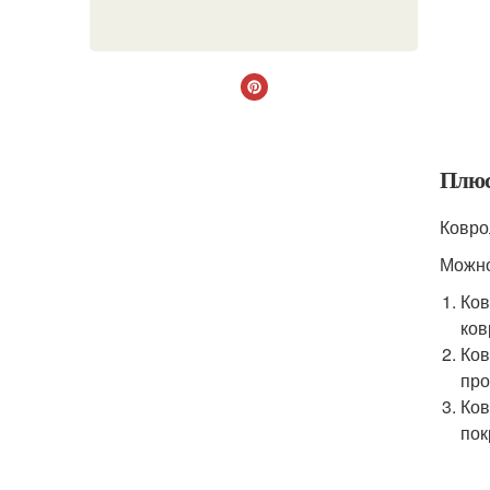
Плюс
Ковро
Можно
Ков
ков
Ков
про
Ков
пок