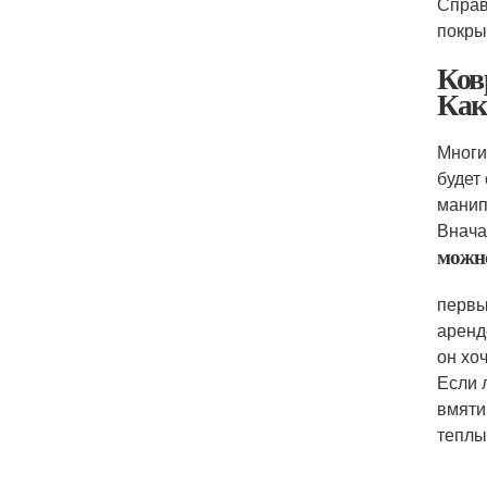
Справ
покры
Ков
Как
Многи
будет
манип
Внача
можно
первы
аренд
он хо
Если 
вмяти
теплы