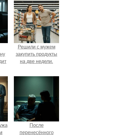
Решили с мужем
ыну
закупить продукты
дит
на две недели.
ужа
После
м
перенесённого