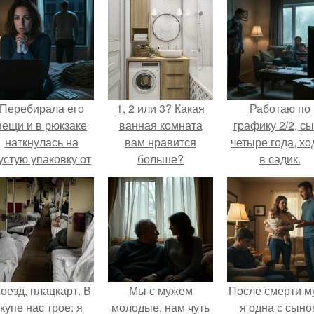
Перебирала его
1, 2 или 3? Какая
Работаю по
вещи и в рюкзаке
ванная комната
графику 2/2, с
наткнулась на
вам нравится
четыре года, хо
устую упаковку от
больше?
в садик.
аких-то таблеток.
оезд, плацкарт. В
Мы с мужем
После смерти м
купе нас трое: я
молодые, нам чуть
я одна с сыно