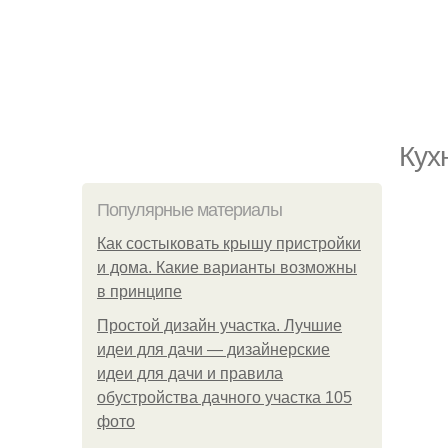
Кух
Популярные материалы
Как состыковать крышу пристройки
и дома. Какие варианты возможны
в принципе
Простой дизайн участка. Лучшие
идеи для дачи — дизайнерские
идеи для дачи и правила
обустройства дачного участка 105
фото