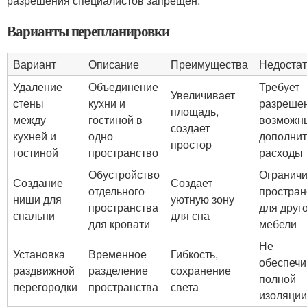
разрешения специалистов запрещен.
Варианты перепланировки
Вариант
Описание
Преимущества
Недостат
Удаление
Объединение
Требует
Увеличивает
стены
кухни и
разрешен
площадь,
между
гостиной в
возможн
создает
кухней и
одно
дополни
простор
гостиной
пространство
расходы
Обустройство
Ограничи
Создание
Создает
отдельного
простран
ниши для
уютную зону
пространства
для друг
спальни
для сна
для кровати
мебели
Не
Установка
Временное
Гибкость,
обеспечи
раздвижной
разделение
сохранение
полной
перегородки
пространства
света
изоляции