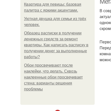
Мет
Квартира для певицы: базовая
В сов
палитра с яркими акцентами.
актуа
Уютная двушка для семьи из трёх
однок
человек.
скром
Образец расписки в получении
денежных средств за ремонт
Перво
квартиры. Как написать расписку в
Перед
получении денег за выполненные
комна
работы?
можно
Обои просвечивают после
наклейки, что делать. Сквозь
наклеенные обои просвечивает
стена: варианты решения
проблемы