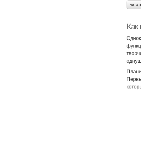
читат
Как
Однок
функц
творч
однуш
Плани
Первы
котор