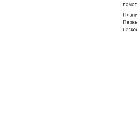
помог
Плани
Первы
неско