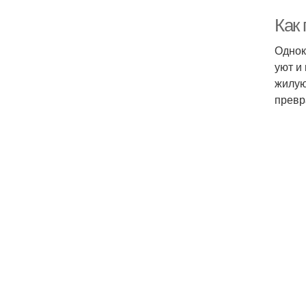
Как 
Однок
уют и
жилую
превр