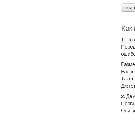
читат
Как
1. Пл
Перед
ошибо
Разме
Распо
Также
Для э
2. Де
Первы
Они в