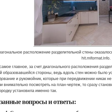
агональное расположение разделительной стены оказалось
hit.miformat.info.
 самое главное, за счет диагонального расположения разд
й образовавшейся стороны, ведь вдоль стен можно было у
дование и рукомойник, которые при передвижении никак не
ли внимательно посмотреть на план-чертеж, то сразу стано
ородку установила именно так.
занные вопросы и ответы: