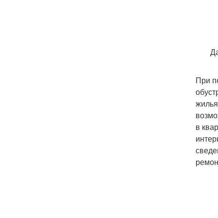
Д
При п
обуст
жилья
возмо
в ква
интер
сведе
ремон