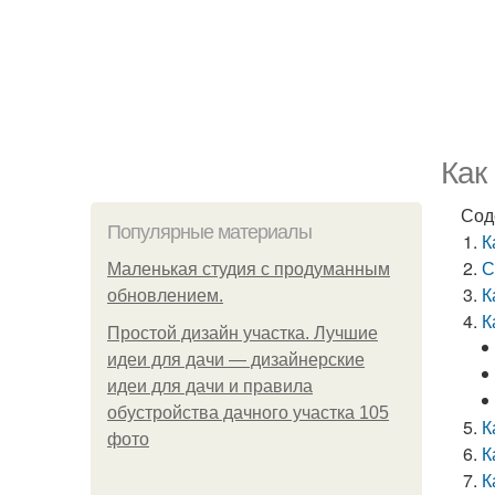
Как
Сод
Популярные материалы
К
С
Маленькая студия с продуманным
К
обновлением.
К
Простой дизайн участка. Лучшие
идеи для дачи — дизайнерские
идеи для дачи и правила
обустройства дачного участка 105
К
фото
К
К