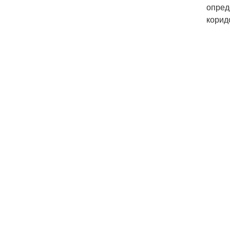
опред
корид