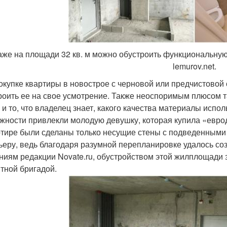
аже на площади 32 кв. м можно обустроить функциональную 
lemurov.net.
окупке квартиры в новострое с черновой или предчистовой
роить ее на свое усмотрение. Также неоспоримым плюсом т
 и то, что владелец знает, какого качества материалы испол
жности привлекли молодую девушку, которая купила «еврод
ртире были сделаны только несущие стены с подведенными 
ьеру, ведь благодаря разумной перепланировке удалось со
ниям редакции Novate.ru, обустройством этой жилплощади
тной бригадой.