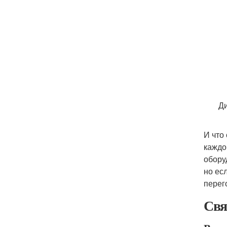
Ди
И что
каждо
обору
но ес
перег
Свя