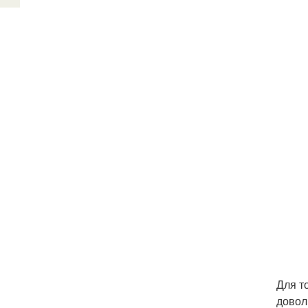
Для т
довол