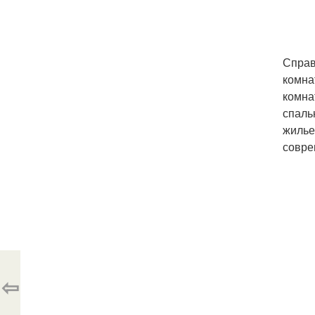
Справ
комна
комна
спаль
жилье
совре
⇦