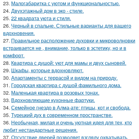
23.
Малогабаритка с уютом и функциональностью.
24.
Двухэтажный дом в эко - стиле.
25.
22 квадрата уюта и стиля.
26.
Черный в спальне. Стильные варианты для вашего
вдохновения.
27.
Правильное расположение духовки и микроволновки
встраивается не , внимание, только в эстетику, но и в
комфорт.
28.
Квартира с душой: уют для мамы и двух сыновей.
29.
Шкафы, которые вдохновляют.
30.
Апартаменты с террасой и видом на природу.
31.
Городская квартира с душой фамильного дома.
32.
Маленькая квартира в розовых тонах.
33.
Вдохновляющие кухонные фартуки.
34.
Семейное гнездо в Алма-ате: птицы, кот и свобода.
35.
Турецкий дух в современном пространстве.
36.
Необычная, милая и очень уютная идея для тех, кто
любит нестандартные решения.
37.
Отсутствие дверей позволяет взгляду охватывать