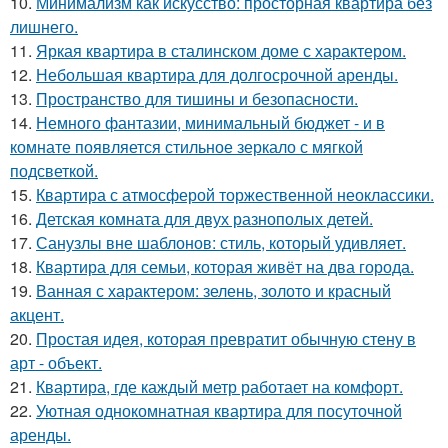
10.
Минимализм как искусство: просторная квартира без
лишнего.
11.
Яркая квартира в сталинском доме с характером.
12.
Небольшая квартира для долгосрочной аренды.
13.
Пространство для тишины и безопасности.
14.
Немного фантазии, минимальный бюджет - и в
комнате появляется стильное зеркало с мягкой
подсветкой.
15.
Квартира с атмосферой торжественной неоклассики.
16.
Детская комната для двух разнополых детей.
17.
Санузлы вне шаблонов: стиль, который удивляет.
18.
Квартира для семьи, которая живёт на два города.
19.
Ванная с характером: зелень, золото и красный
акцент.
20.
Простая идея, которая превратит обычную стену в
арт - объект.
21.
Квартира, где каждый метр работает на комфорт.
22.
Уютная однокомнатная квартира для посуточной
аренды.