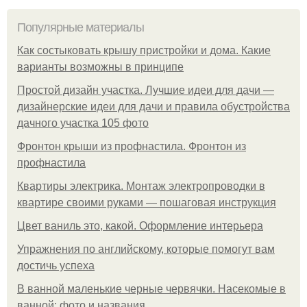
Популярные материалы
Как состыковать крышу пристройки и дома. Какие
варианты возможны в принципе
Простой дизайн участка. Лучшие идеи для дачи —
дизайнерские идеи для дачи и правила обустройства
дачного участка 105 фото
Фронтон крыши из профнастила. Фронтон из
профнастила
Квартиры электрика. Монтаж электропроводки в
квартире своими руками — пошаговая инструкция
Цвет ваниль это, какой. Оформление интерьера
Упражнения по английскому, которые помогут вам
достичь успеха
В ванной маленькие черные червячки. Насекомые в
ванной: фото и названия