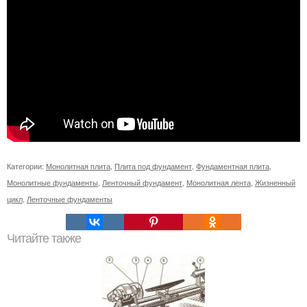
Категории:
Монолитная плита
,
Плита под фундамент
,
Фундаментная плита
,
Монолитные фундаменты
,
Ленточный фундамент
,
Монолитная лента
,
Жизненный
цикл
,
Ленточные фундаменты
Читайте также