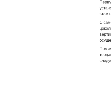
Перву
устан
этом 
С сам
цокол
верти
осуще
Помим
торца
следу