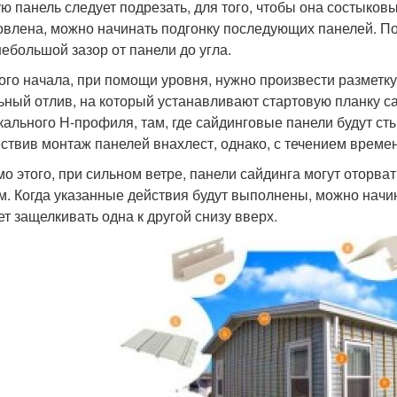
ю панель следует подрезать, для того, чтобы она состыковы
овлена, можно начинать подгонку последующих панелей. П
небольшой зазор от панели до угла.
ого начала, при помощи уровня, нужно произвести разметку
ьный отлив, на который устанавливают стартовую планку са
кального Н-профиля, там, где сайдинговые панели будут ст
ствив монтаж панелей внахлест, однако, с течением времени
о этого, при сильном ветре, панели сайдинга могут оторвать
м. Когда указанные действия будут выполнены, можно начи
ет защелкивать одна к другой снизу вверх.