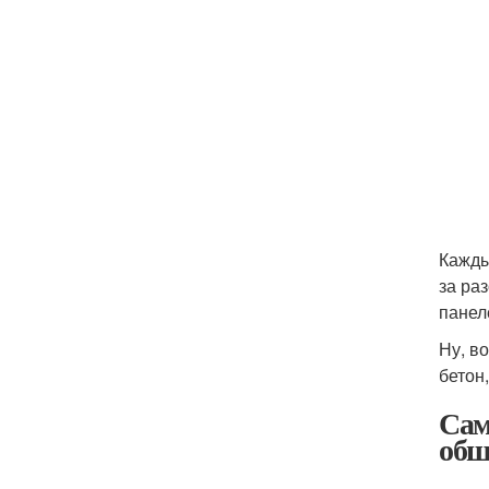
Кажды
за ра
панел
Ну, в
бетон
Сам
обш