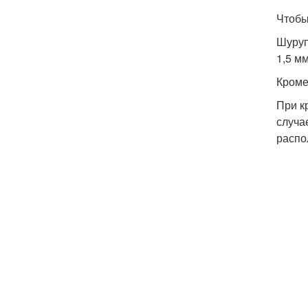
Чтобы
Шуруп
1,5 мм
Кроме
При к
случа
распол