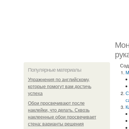
Мон
рук
Сод
Популярные материалы
М
Упражнения по английскому,
которые помогут вам достичь
С
успеха
с
Обои просвечивают после
К
наклейки, что делать. Сквозь
наклеенные обои просвечивает
стена: варианты решения