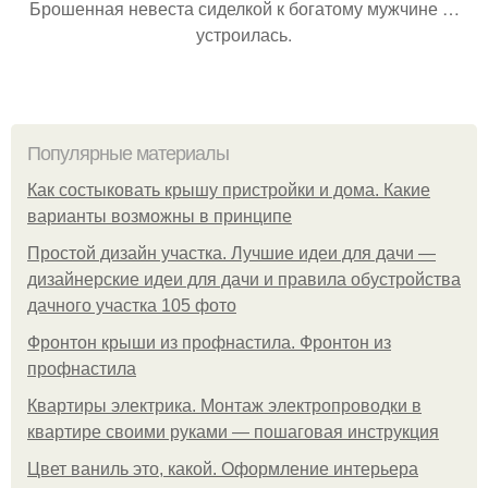
Брошенная невеста сиделкой к богатому мужчине …
устроилась.
Популярные материалы
Как состыковать крышу пристройки и дома. Какие
варианты возможны в принципе
Простой дизайн участка. Лучшие идеи для дачи —
дизайнерские идеи для дачи и правила обустройства
дачного участка 105 фото
Фронтон крыши из профнастила. Фронтон из
профнастила
Квартиры электрика. Монтаж электропроводки в
квартире своими руками — пошаговая инструкция
Цвет ваниль это, какой. Оформление интерьера