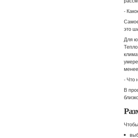
рассм
- Как
Самое
это ш
Для ю
Тепло
клима
умере
менее
- Что
В про
близко
Раз
Чтобы
выб