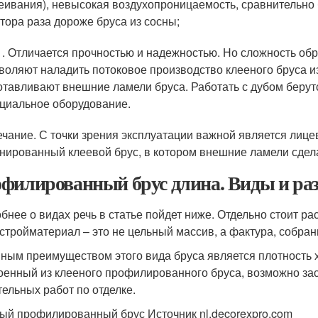
еивания), невысокая воздухопроницаемость, сравнительно
тора раза дороже бруса из сосны;
 . Отличается прочностью и надежностью. Но сложность об
воляют наладить потоковое производство клееного бруса из 
отавливают внешние ламели бруса. Работать с дубом беру
циальное оборудование.
чание. С точки зрения эксплуатации важной является лице
нированный клеевой брус, в котором внешние ламели сдела
филированный брус длина. Виды и ра
бнее о видах речь в статье пойдет ниже. Отдельно стоит 
 стройматериал – это не цельный массив, а фактура, собра
ным преимуществом этого вида бруса является плотность 
оенный из клееного профилированного бруса, возможно за
тельных работ по отделке.
ый профилированный брус Источник nl.decorexpro.com