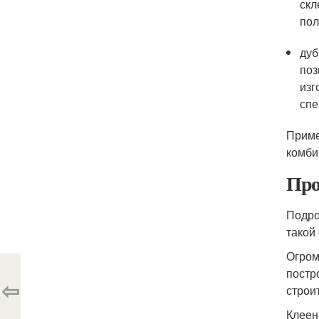
скл
пол
дуб
поз
изг
спе
Приме
комби
Про
Подро
такой
Огром
постр
⇦
строи
Клеен