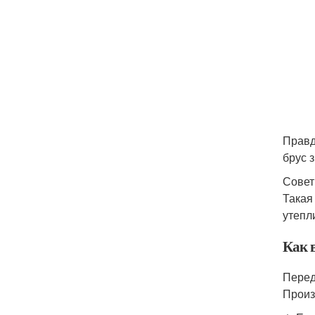
Правд
брус 
Совет
Такая
утепл
Как 
Перед
Произ