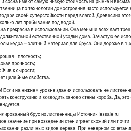
 и сосна имеют самую низкую стоимость на рынке и весьма
твенница по технологии домостроения часто используется
годаря своей суперстойкости перед влагой. Древесина это
колько лет пребывания под водой.
на прекрасна в использовании. Она меньше всех дает трещ
должительной естественной усадки дома. Зачастую ее испо
олы кедра – элитный материал для бруса. Они дороже в 1,5
рошая» плотность;
окая прочность;
ойчив к сырости;
ет целебные свойства.
! Если на нижнем уровне здания использовать не лиственни
рать конструкцию и возводить заново стены короба. Да, это
ендуется.
лированный брус из лиственницы Источник lessale.ru
ое значение при возведении стен играет схожий или почти
ьзовании различных видов дерева. При неверном сочетании