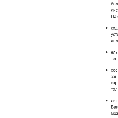
бол
лис
Наи
кед
уст
явл
ель
теп
сос
зан
кар
тол
лис
Вви
мож