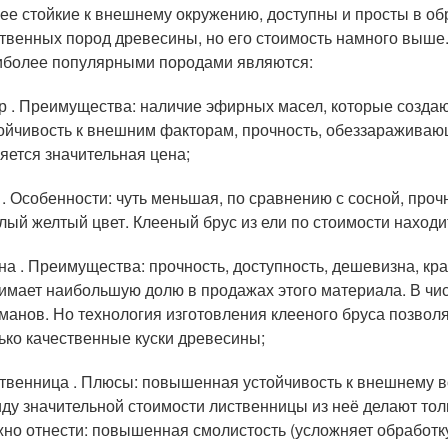
ее стойкие к внешнему окружению, доступны и просты в обр
твенных пород древесины, но его стоимость намного выше
более популярными породами являются:
р . Преимущества: наличие эфирных масел, которые созда
ойчивость к внешним факторам, прочность, обеззаражива
яется значительная цена;
 . Особенности: чуть меньшая, по сравнению с сосной, про
лый желтый цвет. Клееный брус из ели по стоимости находи
на . Преимущества: прочность, доступность, дешевизна, кр
имает наибольшую долю в продажах этого материала. В чис
манов. Но технология изготовления клееного бруса позвол
ько качественные куски древесины;
твенница . Плюсы: повышенная устойчивость к внешнему в
ду значительной стоимости лиственницы из неё делают тол
но отнести: повышенная смолистость (усложняет обработк