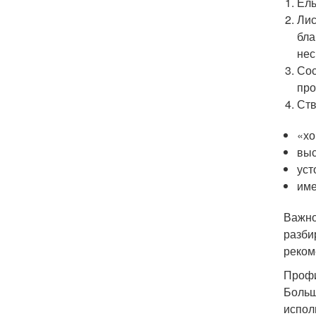
Ель
Лис
бла
нес
Сос
про
Ств
«хо
выс
уст
име
Важно
разби
реком
Профи
Больш
испол