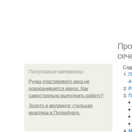
Про
сеч
Сод
Популярные материалы
П
А
Ручка пластикового окна не
Р
поворачивается вверх. Как
П
самостояльно выполнить работу?
Золото и молдинги: стильная
квартира в Петербурге.
М