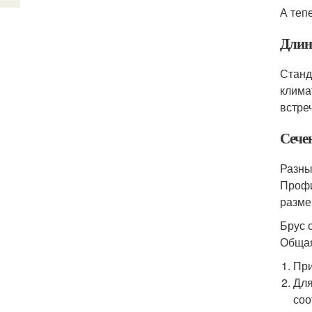
А теп
Длин
Станд
клима
встре
Сече
Разны
Профи
разме
Брус 
Общая
При
Для
соо