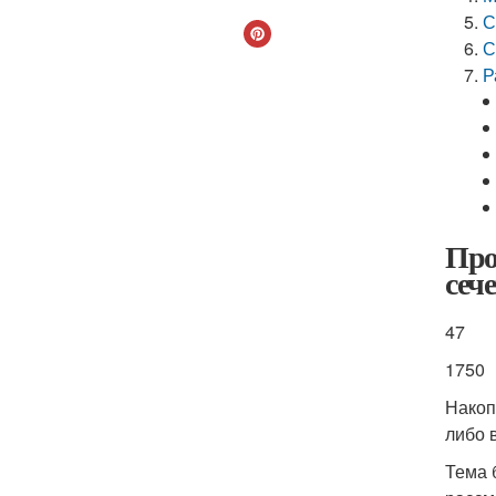
С
С
Р
Про
сеч
47
1750
Накоп
либо 
Тема 