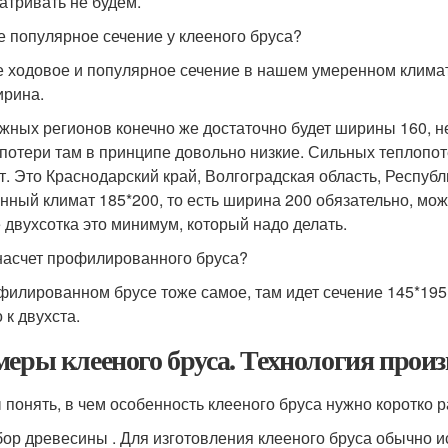
атривать не будем.
ое популярное сечение у клееного бруса?
 ходовое и популярное сечение в нашем умеренном климате -
ирина.
жных регионов конечно же достаточно будет ширины 160, н
потери там в принципе довольно низкие. Сильных теплопоте
т. Это Краснодарский край, Волгоградская область, Респуб
нный климат 185*200, то есть ширина 200 обязательно, можн
 двухсотка это минимум, который надо делать.
 насчет профилированного бруса?
филированном брусе тоже самое, там идет сечение 145*195, 
 к двухста.
меры клееного бруса. Технология произ
 понять, в чем особенность клееного бруса нужно коротко р
ор древесины . Для изготовления клееного бруса обычно и