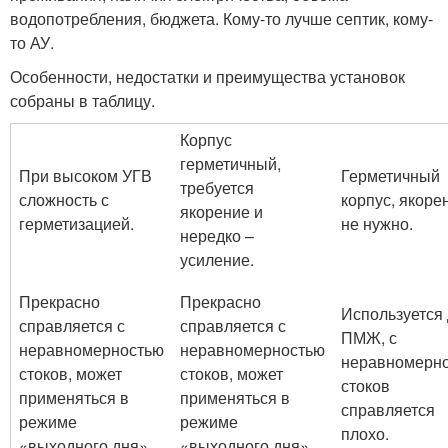
водопотребления, бюджета. Кому-то лучше септик, кому-
то АУ.
Особенности, недостатки и преимущества установок
собраны в таблицу.
Корпус
герметичный,
При высоком УГВ
Герметичный
требуется
сложность с
корпус, якоре
якорение и
герметизацией.
не нужно.
нередко –
усиление.
Прекрасно
Прекрасно
Используется
справляется с
справляется с
ПМЖ, с
неравномерностью
неравномерностью
неравномерн
стоков, может
стоков, может
стоков
применяться в
применяться в
справляется
режиме
режиме
плохо.
«выходного дня».
«выходного дня».