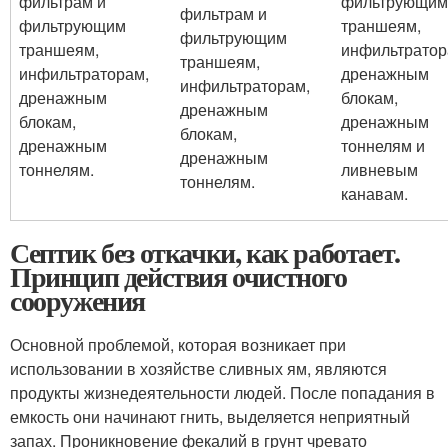
фильтрам и
фильтрующим
фильтрам и
фильтрующим
траншеям,
фильтрующим
траншеям,
инфильтратор
траншеям,
инфильтраторам,
дренажным
инфильтраторам,
дренажным
блокам,
дренажным
блокам,
дренажным
блокам,
дренажным
тоннелям и
дренажным
тоннелям.
ливневым
тоннелям.
канавам.
Септик без откачки, как работает.
Принцип действия очистного
сооружения
Основной проблемой, которая возникает при
использовании в хозяйстве сливных ям, являются
продукты жизнедеятельности людей. После попадания в
емкость они начинают гнить, выделяется неприятный
запах. Проникновение фекалий в грунт чревато