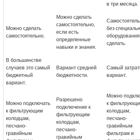
в три месяца.
Можно сделать
Самостоятель
самостоятельно,
Можно сделать
без специаль
если есть
самостоятельно.
оборудования
определенные
сделать.
навыки и знания.
В большинстве
случаев это самый
Вариант средней
Самый затра
бюджетный
бюджетности.
вариант.
вариант.
Можно подклю
Разрешено
Можно подключать
к фильтрующ
подключение к
к фильтрующим
колодцам,
фильтрующим
колодцам,
песчано-
колодцам,
песчано-
гравийным
песчано-
гравийным
фильтрам и
гравийным