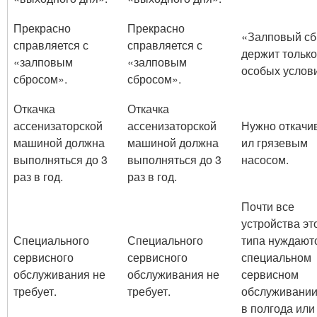
Прекрасно
Прекрасно
«Залповый сб
справляется с
справляется с
держит только
«залповым
«залповым
особых услов
сбросом».
сбросом».
Откачка
Откачка
ассенизаторской
ассенизаторской
Нужно откачи
машиной должна
машиной должна
ил грязевым
выполняться до 3
выполняться до 3
насосом.
раз в год.
раз в год.
Почти все
устройства эт
Специального
Специального
типа нуждают
сервисного
сервисного
специальном
обслуживания не
обслуживания не
сервисном
требует.
требует.
обслуживании
в полгода или