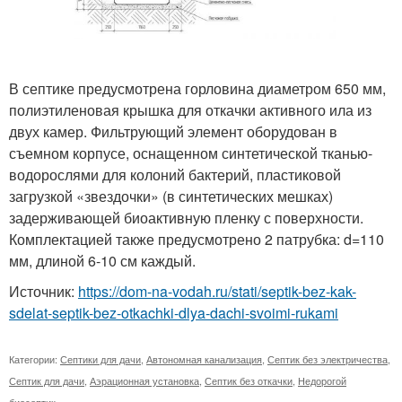
В септике предусмотрена горловина диаметром 650 мм,
полиэтиленовая крышка для откачки активного ила из
двух камер. Фильтрующий элемент оборудован в
съемном корпусе, оснащенном синтетической тканью-
водорослями для колоний бактерий, пластиковой
загрузкой «звездочки» (в синтетических мешках)
задерживающей биоактивную пленку с поверхности.
Комплектацией также предусмотрено 2 патрубка: d=110
мм, длиной 6-10 см каждый.
Источник:
https://dom-na-vodah.ru/stati/septik-bez-kak-
sdelat-septik-bez-otkachki-dlya-dachi-svoimi-rukami
Категории:
Септики для дачи
,
Автономная канализация
,
Септик без электричества
,
Септик для дачи
,
Аэрационная установка
,
Септик без откачки
,
Недорогой