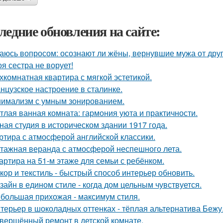
ледние обновления на сайте:
аюсь вопросом: осознают ли жёны, вернувшие мужа от друго
оя сестра не ворует!
хкомнатная квартира с мягкой эстетикой.
нцузское настроение в сталинке.
имализм с умным зонированием.
тлая ванная комната: гармония уюта и практичности.
ная студия в историческом здании 1917 года.
ртира с атмосферой английской классики.
тажная веранда с атмосферой неспешного лета.
артира на 51-м этаже для семьи с ребёнком.
кор и текстиль - быстрый способ интерьер обновить.
зайн в едином стиле - когда дом цельным чувствуется.
большая прихожая - максимум стиля.
терьер в шоколадных оттенках - тёплая альтернатива Бежу
вершённый ремонт в детской комнате.