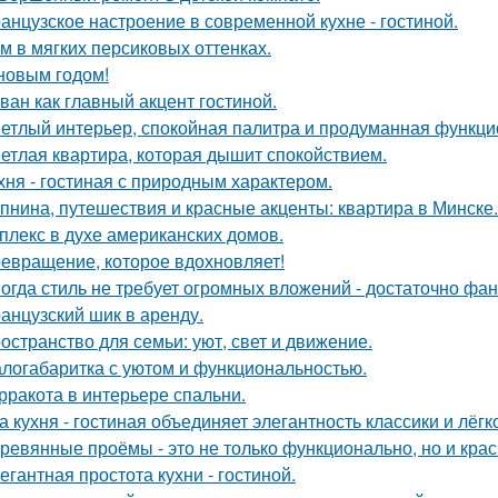
анцузское настроение в современной кухне - гостиной.
м в мягких персиковых оттенках.
новым годом!
ван как главный акцент гостиной.
етлый интерьер, спокойная палитра и продуманная функцио
етлая квартира, которая дышит спокойствием.
хня - гостиная с природным характером.
пнина, путешествия и красные акценты: квартира в Минске.
плекс в духе американских домов.
евращение, которое вдохновляет!
огда стиль не требует огромных вложений - достаточно фан
анцузский шик в аренду.
остранство для семьи: уют, свет и движение.
логабаритка с уютом и функциональностью.
рракота в интерьере спальни.
а кухня - гостиная объединяет элегантность классики и лёгк
ревянные проёмы - это не только функционально, но и крас
егантная простота кухни - гостиной.