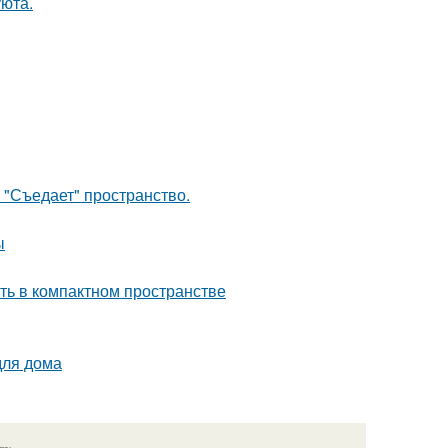
уюта.
 "Съедает" пространство.
ы
сть в компактном пространстве
для дома
язь