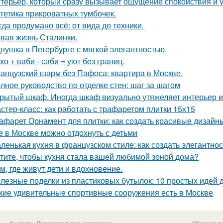
терьер, который сразу вызывает ощущение спокойствия и 
тетика прикроватных тумбочек.
гда продумано всё: от вида до техники.
вая жизнь Сталинки.
нушка в Петербурге с мягкой элегантностью.
хо + ваби - саби = уют без границ.
анцузский шарм без Пафоса: квартира в Москве.
лное руководство по отделке стен: шаг за шагом
рытый шкаф. Иногда шкаф визуально утяжеляет интерьер и
стер-класс: как работать с трафаретом плитки 15х15
афарет Орнамент для плитки: как создать красивые дизайн
е в Москве можно отдохнуть с детьми
ленькая кухня в французском стиле: как создать элегантно
тите, чтобы кухня стала вашей любимой зоной дома?
м, где живут дети и вдохновение.
лезные поделки из пластиковых бутылок: 10 простых идей 
кие удивительные спортивные сооружения есть в Москве
Контакты
Пользовательское соглашение
Обратная св