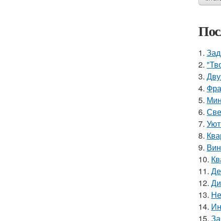
Пос
1.
Зад
2.
"Тв
3.
Дву
4.
Фра
5.
Мин
6.
Све
7.
Уют
8.
Ква
9.
Вин
10.
Кв
11.
Де
12.
Ди
13.
Не
14.
Ин
15.
За