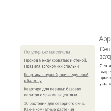
Аэр
Септ
Популярные материалы
заг
Проход между кроватью и стеной.
Септи
Правила эргономики спальни
выгре
Квартира с кухней, присоединеной
произ
к балкону
устан
Квартира для певицы: базовая
палитра с яркими акцентами.
10 растений для северного окна.
Какие комнатные растения