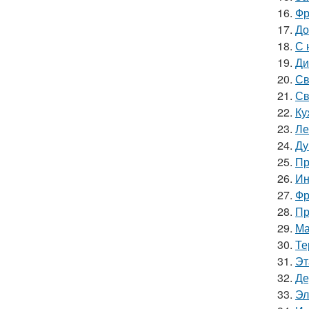
16.
Фр
17.
До
18.
С 
19.
Ди
20.
Св
21.
Св
22.
Ку
23.
Ле
24.
Ду
25.
Пр
26.
Ин
27.
Фр
28.
Пр
29.
Ма
30.
Те
31.
Эт
32.
Де
33.
Эл