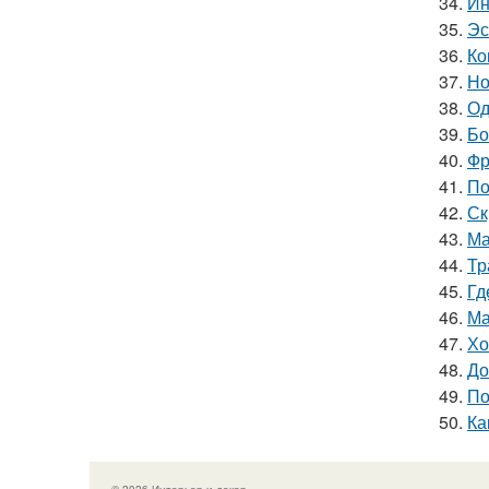
34.
Ин
35.
Эс
36.
Ко
37.
Но
38.
Од
39.
Бо
40.
Фр
41.
По
42.
Ск
43.
Ма
44.
Тр
45.
Гд
46.
Ма
47.
Хо
48.
До
49.
По
50.
Ка
© 2026 Интерьер и декор