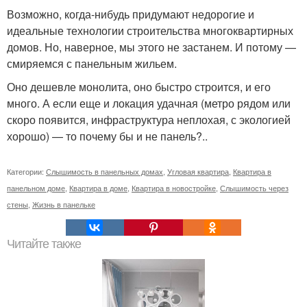
Возможно, когда-нибудь придумают недорогие и
идеальные технологии строительства многоквартирных
домов. Но, наверное, мы этого не застанем. И потому —
смиряемся с панельным жильем.
Оно дешевле монолита, оно быстро строится, и его
много. А если еще и локация удачная (метро рядом или
скоро появится, инфраструктура неплохая, с экологией
хорошо) — то почему бы и не панель?..
Категории:
Слышимость в панельных домах
,
Угловая квартира
,
Квартира в
панельном доме
,
Квартира в доме
,
Квартира в новостройке
,
Слышимость через
стены
,
Жизнь в панельке
Читайте также