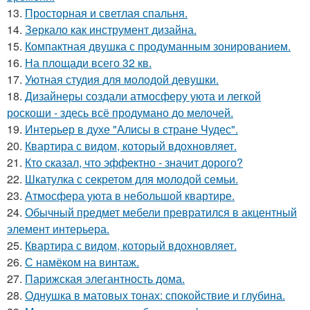
13.
Просторная и светлая спальня.
14.
Зеркало как инструмент дизайна.
15.
Компактная двушка с продуманным зонированием.
16.
На площади всего 32 кв.
17.
Уютная студия для молодой девушки.
18.
Дизайнеры создали атмосферу уюта и легкой
роскоши - здесь всё продумано до мелочей.
19.
Интерьер в духе "Алисы в стране Чудес".
20.
Квартира с видом, который вдохновляет.
21.
Кто сказал, что эффектно - значит дорого?
22.
Шкатулка с секретом для молодой семьи.
23.
Атмосфера уюта в небольшой квартире.
24.
Обычный предмет мебели превратился в акцентный
элемент интерьера.
25.
Квартира с видом, который вдохновляет.
26.
С намёком на винтаж.
27.
Парижская элегантность дома.
28.
Однушка в матовых тонах: спокойствие и глубина.