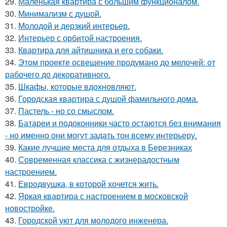
29.
Маленькая квартира с большим функционалом.
30.
Минимализм с душой.
31.
Молодой и дерзкий интерьер.
32.
Интерьер с орбитой настроения.
33.
Квартира для айтишника и его собаки.
34.
Этом проекте освещение продумано до мелочей: от
рабочего до декоративного.
35.
Шкафы, которые вдохновляют.
36.
Городская квартира с душой фамильного дома.
37.
Пастель - но со смыслом.
38.
Батареи и подоконники часто остаются без внимания
- но именно они могут задать тон всему интерьеру.
39.
Какие лучшие места для отдыха в Березниках
40.
Современная классика с жизнерадостным
настроением.
41.
Евродвушка, в которой хочется жить.
42.
Яркая квартира с настроением в московской
новостройке.
43.
Городской уют для молодого инженера.