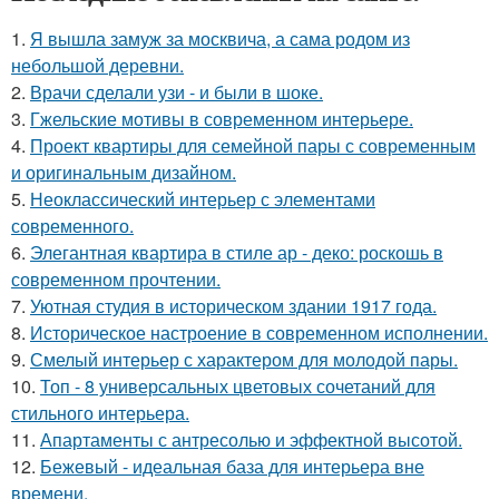
1.
Я вышла замуж за москвича, а сама родом из
небольшой деревни.
2.
Врачи сделали узи - и были в шоке.
3.
Гжельские мотивы в современном интерьере.
4.
Проект квартиры для семейной пары с современным
и оригинальным дизайном.
5.
Неоклассический интерьер с элементами
современного.
6.
Элегантная квартира в стиле ар - деко: роскошь в
современном прочтении.
7.
Уютная студия в историческом здании 1917 года.
8.
Историческое настроение в современном исполнении.
9.
Смелый интерьер с характером для молодой пары.
10.
Топ - 8 универсальных цветовых сочетаний для
стильного интерьера.
11.
Апартаменты с антресолью и эффектной высотой.
12.
Бежевый - идеальная база для интерьера вне
времени.