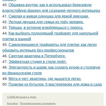
40.
Обшивка внутри: как я использовал березовую
влагостойкую фанеру для создания уютного интерьера
41.
Смелая и живая однушка для яркой девушки.
42.
Уютная двушка для семьи из трёх человек.
43.
Трёшка, в которую влюбляешься с порога.
44.
Как выбрать подходящий трафарет для напольной
плитки в ванной
45.
Самоклеющиеся трафареты для плитки: как легко
обновить интерьер без профессионалов
46.
Светлая квартира в Петербурге.
47.
Эффектная студия в стиле лофт.
48.
Элегантность и шарм: как создать кухню и столовую
во французском стиле
49.
Мята и уют: квартира, где дышится легко.
50.
Поделки из бутылок: 5 мастерpieces для дома и сада
© 2026 Интерьер и декор
Контакты
Пользовательское соглашение