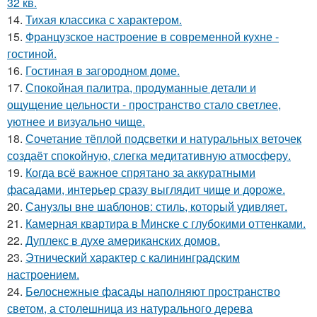
32 кв.
14.
Тихая классика с характером.
15.
Французское настроение в современной кухне -
гостиной.
16.
Гостиная в загородном доме.
17.
Спокойная палитра, продуманные детали и
ощущение цельности - пространство стало светлее,
уютнее и визуально чище.
18.
Сочетание тёплой подсветки и натуральных веточек
создаёт спокойную, слегка медитативную атмосферу.
19.
Когда всё важное спрятано за аккуратными
фасадами, интерьер сразу выглядит чище и дороже.
20.
Санузлы вне шаблонов: стиль, который удивляет.
21.
Камерная квартира в Минске с глубокими оттенками.
22.
Дуплекс в духе американских домов.
23.
Этнический характер с калининградским
настроением.
24.
Белоснежные фасады наполняют пространство
светом, а столешница из натурального дерева