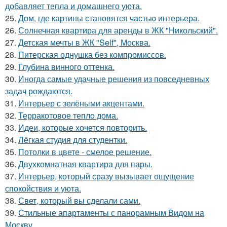
добавляет тепла и домашнего уюта.
25.
Дом, где картины становятся частью интерьера.
26.
Солнечная квартира для аренды в ЖК "Никольский".
27.
Детская мечты в ЖК "Self", Москва.
28.
Питерская однушка без компромиссов.
29.
Глубина винного оттенка.
30.
Иногда самые удачные решения из повседневных
задач рождаются.
31.
Интерьер с зелёными акцентами.
32.
Терракотовое тепло дома.
33.
Идеи, которые хочется повторить.
34.
Лёгкая студия для студентки.
35.
Потолки в цвете - смелое решение.
36.
Двухкомнатная квартира для пары.
37.
Интерьер, который сразу вызывает ощущение
спокойствия и уюта.
38.
Свет, который вы сделали сами.
39.
Стильные апартаменты с панорамным Видом на
Москву.