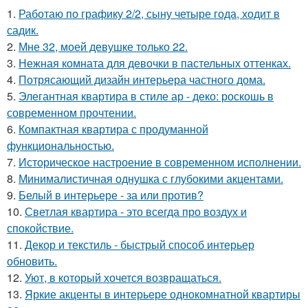
1.
Работаю по графику 2/2, сыну четыре года, ходит в
садик.
2.
Мне 32, моей девушке только 22.
3.
Нежная комната для девочки в пастельных оттенках.
4.
Потрясающий дизайн интерьера частного дома.
5.
Элегантная квартира в стиле ар - деко: роскошь в
современном прочтении.
6.
Компактная квартира с продуманной
функциональностью.
7.
Историческое настроение в современном исполнении.
8.
Минималистичная однушка с глубокими акцентами.
9.
Белый в интерьере - за или против?
10.
Светлая квартира - это всегда про воздух и
спокойствие.
11.
Декор и текстиль - быстрый способ интерьер
обновить.
12.
Уют, в который хочется возвращаться.
13.
Яркие акценты в интерьере однокомнатной квартиры