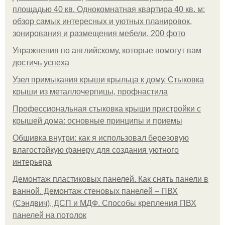
площадью 40 кв. Однокомнатная квартира 40 кв. м:
обзор самых интересных и уютных планировок,
зонирования и размещения мебели, 200 фото
Упражнения по английскому, которые помогут вам
достичь успеха
Узел примыкания крыши крыльца к дому. Стыковка
крыши из металлочерпицы, профнастила
Профессиональная стыковка крыши пристройки с
крышей дома: основные принципы и приемы
Обшивка внутри: как я использовал березовую
влагостойкую фанеру для создания уютного
интерьера
Демонтаж пластиковых панелей. Как снять панели в
ванной. Демонтаж стеновых панелей – ПВХ
(Сэндвич), ДСП и МДФ. Способы крепления ПВХ
панелей на потолок