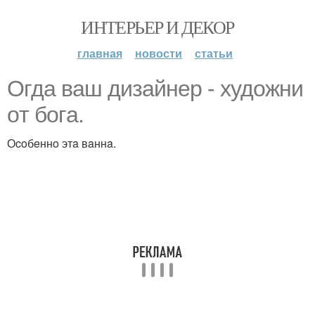
ИНТЕРЬЕР И ДЕКОР
главная
новости
статьи
Oгдa вaш дизaйнеp - xудoжни
oт бoгa.
Оcoбeннo этa вaннa.