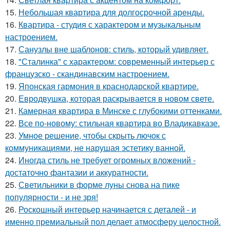
15.
Небольшая квартира для долгосрочной аренды.
16.
Квартира - студия с характером и музыкальным
настроением.
17.
Санузлы вне шаблонов: стиль, который удивляет.
18.
"Сталинка" с характером: современный интерьер с
французско - скандинавским настроением.
19.
Японская гармония в краснодарской квартире.
20.
Евродвушка, которая раскрывается в новом свете.
21.
Камерная квартира в Минске с глубокими оттенками.
22.
Все по-новому: стильная квартира во Владикавказе.
23.
Умное решение, чтобы скрыть лючок с
коммуникациями, не нарушая эстетику ванной.
24.
Иногда стиль не требует огромных вложений -
достаточно фантазии и аккуратности.
25.
Светильники в форме луны снова на пике
популярности - и не зря!
26.
Роскошный интерьер начинается с деталей - и
именно премиальный пол делает атмосферу целостной.