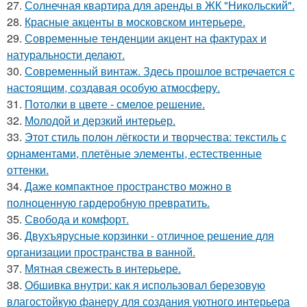
27.
Солнечная квартира для аренды в ЖК "Никольский".
28.
Красные акценты в московском интерьере.
29.
Современные тенденции акцент на фактурах и
натуральности делают.
30.
Современный винтаж. Здесь прошлое встречается с
настоящим, создавая особую атмосферу.
31.
Потолки в цвете - смелое решение.
32.
Молодой и дерзкий интерьер.
33.
Этот стиль полон лёгкости и творчества: текстиль с
орнаментами, плетёные элементы, естественные
оттенки.
34.
Даже компактное пространство можно в
полноценную гардеробную превратить.
35.
Свобода и комфорт.
36.
Двухъярусные корзинки - отличное решение для
организации пространства в ванной.
37.
Мятная свежесть в интерьере.
38.
Обшивка внутри: как я использовал березовую
влагостойкую фанеру для создания уютного интерьера