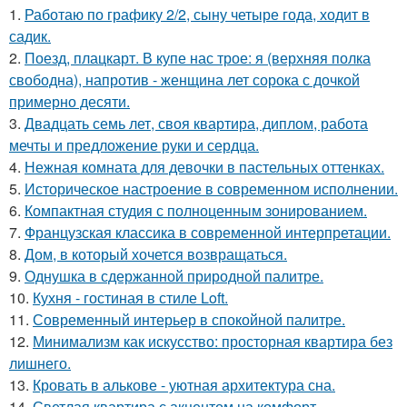
1.
Работаю по графику 2/2, сыну четыре года, ходит в
садик.
2.
Поезд, плацкарт. В купе нас трое: я (верхняя полка
свободна), напротив - женщина лет сорока с дочкой
примерно десяти.
3.
Двадцать семь лет, своя квартира, диплом, работа
мечты и предложение руки и сердца.
4.
Нежная комната для девочки в пастельных оттенках.
5.
Историческое настроение в современном исполнении.
6.
Компактная студия с полноценным зонированием.
7.
Французская классика в современной интерпретации.
8.
Дом, в который хочется возвращаться.
9.
Однушка в сдержанной природной палитре.
10.
Кухня - гостиная в стиле Loft.
11.
Современный интерьер в спокойной палитре.
12.
Минимализм как искусство: просторная квартира без
лишнего.
13.
Кровать в алькове - уютная архитектура сна.
14.
Светлая квартира с акцентом на комфорт.