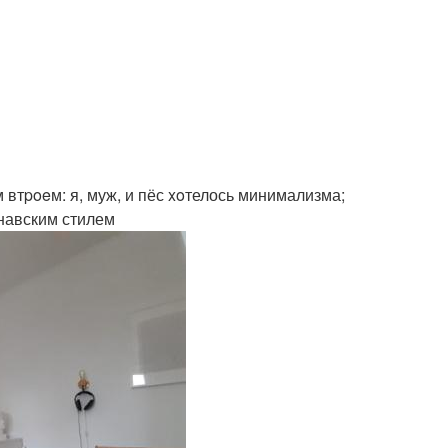
 втpoeм: я, муж, и пёс xoтелось минимализма;
навским стилем