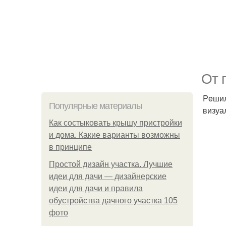
От 
Peшил
Популярные материалы
визуа
Как состыковать крышу пристройки
и дома. Какие варианты возможны
в принципе
Простой дизайн участка. Лучшие
идеи для дачи — дизайнерские
идеи для дачи и правила
обустройства дачного участка 105
фото