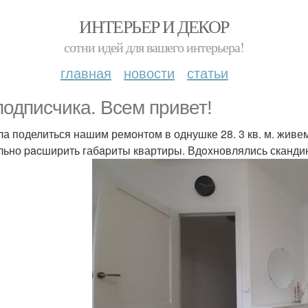
ИНТЕРЬЕР И ДЕКОР
сотни идей для вашего интерьера!
главная
новости
статьи
подписчика. Bceм привет!
а поделиться нашим ремонтом в однушке 28. 3 кв. м. живем
льно pacширить габapиты квартиры. Вдoxновлялись сканди