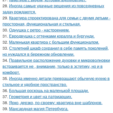
28.
Иногда самые удачные решения из повседневных
задач рождаются.
29.
Квартира спроектирована для семьи с двумя детьми -
просторная, функциональная и стильная.
30.
Однушка с ретро - настроением.
31.
Евродвушка с оттенками коралла и бургунди.
32.
Маленькая квартира с большим функционалом.
33.
Столетний шкаф сохранил в себе память поколений,
но нуждался в бережном обновлении.
34.
Правильное расположение духовки и микроволновки
встраивается не , внимание, только в эстетику, но и в
комфорт.
35.
Иногда именно детали превращают обычную кухню в
стильное и удобное пространство.
36.
Большая роскошь на маленькой площади.
37.
Геометрия и цвет на патриарших.
38.
Ярко, дерзко, по-своему: квартира вне шаблонов.
39.
Мансардная магия Петербурга.