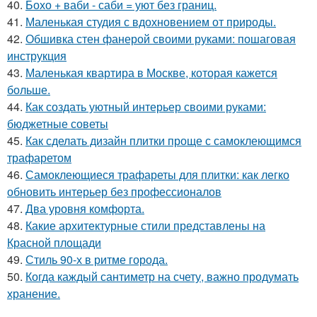
40.
Бохо + ваби - саби = уют без границ.
41.
Маленькая студия с вдохновением от природы.
42.
Обшивка стен фанерой своими руками: пошаговая
инструкция
43.
Маленькая квартира в Москве, которая кажется
больше.
44.
Как создать уютный интерьер своими руками:
бюджетные советы
45.
Как сделать дизайн плитки проще с самоклеющимся
трафаретом
46.
Самоклеющиеся трафареты для плитки: как легко
обновить интерьер без профессионалов
47.
Два уровня комфорта.
48.
Какие архитектурные стили представлены на
Красной площади
49.
Стиль 90-х в ритме города.
50.
Когда каждый сантиметр на счету, важно продумать
хранение.