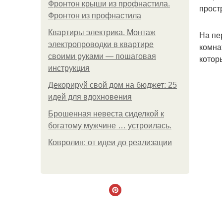
Фронтон крыши из профнастила.
прост
Фронтон из профнастила
Квартиры электрика. Монтаж
На пе
электропроводки в квартире
комна
своими руками — пошаговая
котор
инструкция
Декорируй свой дом на бюджет: 25
идей для вдохновения
Брошенная невеста сиделкой к
богатому мужчине … устроилась.
Ковролин: от идеи до реализации