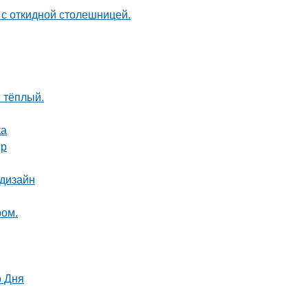
 с откидной столешницей.
 тёплый.
ка
ер
 дизайн
ром.
о Дня