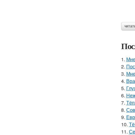
читат
Пос
1.
Мне
2.
Пос
3.
Мне
4.
Вра
5.
Глу
6.
Неж
7.
Тёп
8.
Сов
9.
Евр
10.
Тё
11.
Се