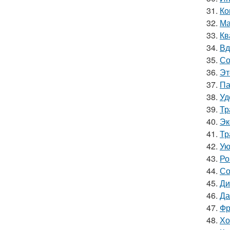
31.
Ко
32.
Ма
33.
Кв
34.
Вд
35.
Со
36.
Эт
37.
Па
38.
Уд
39.
Тр
40.
Эк
41.
Тр
42.
Ую
43.
Ро
44.
Со
45.
Ди
46.
Да
47.
Фр
48.
Хо