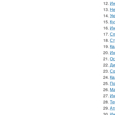
12.
Ин
13.
Не
14.
Ую
15.
Ку
16.
Ин
17.
Сп
18.
Ст
19.
Кв
20.
Ин
21.
Ос
22.
Ди
23.
Со
24.
Кв
25.
По
26.
Ма
27.
Ин
28.
Те
29.
Ат
30.
Ин