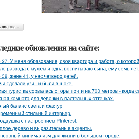
ь дальше →
ледние обновления на сайте:
 27. У меня образование, своя квартира и работа, о которой
ле развода с мужем я одна воспитываю сына, ему семь лет
 38, жене 41, у нас четверо детей.
чи сделали узи - и были в шоке.
хая туристка сорвалась с горы почти на 700 метров - когда 
ная комната для девочки в пастельных оттенках.
лый баланс света и фактур.
ременный стильный интерьер.
одвушка с настроением Pinterest.
плое дерево и выразительные акценты.
нсорный минимализм для жизни в большом городе.