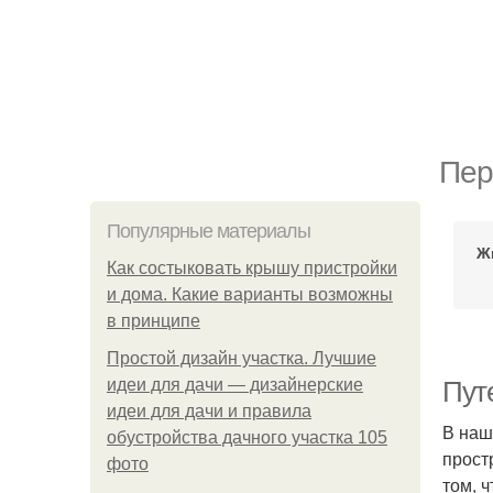
Пер
Популярные материалы
Ж
Как состыковать крышу пристройки
и дома. Какие варианты возможны
в принципе
Простой дизайн участка. Лучшие
идеи для дачи — дизайнерские
Пут
идеи для дачи и правила
В наш
обустройства дачного участка 105
прост
фото
том, 