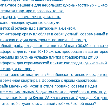
мпактное решение для небольших кухонь - гостиных - шкаф
ленькая квартира в розовых тонах.
артира, где цвета лечат усталость.
охновляющие кухонные фартуки.
ветский эклектизм с винтажным акцентом.
от интерьер сразу влюбляет в себя: уютный, современный и
рижская студия размером с гостиничный номер.
обный трафарет для стен и плитки: Малага 30х30 из пласти
афареты для плитки 10х10 см: как преобразить ваш интерь
ономим до 50% на укладке плитки с трафаретом 20*30
афареты для керамической плитки: как создать уникальный
т с видом на город.
зово - золотая квартира в Челябинске - стильно и с характе
временная квартира в Воронеже с ярким характером.
зайн маленькой кухни в стиле прованс: советы и идеи
же с минимальным бюджетом можно преобразить комнату.
анцузская Кантри Кухня: 28 Классических Идеи для Каждог
тите, чтобы кухня стала вашей любимой зоной дома?