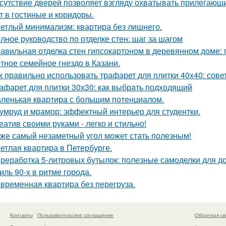
сутствие дверей позволяет взгляду охватывать прилегающи
т в гостиные и коридоры.
етлый минимализм: квартира без лишнего.
лное руководство по отделке стен: шаг за шагом
авильная отделка стен гипсокартоном в деревянном доме:
тное семейное гнездо в Казани.
к правильно использовать трафарет для плитки 40x40: сов
афарет для плитки 30х30: как выбрать подходящий
ленькая квартира с большим потенциалом.
умруд и мрамор: эффектный интерьер для студентки.
еатив своими руками - легко и стильно!
же самый незаметный угол может стать полезным!
етлая квартира в Петербурге.
реработка 5-литровых бутылок: полезные самоделки для д
иль 90-х в ритме города.
временная квартира без перегруза.
Контакты
Пользовательское соглашение
Обратная св