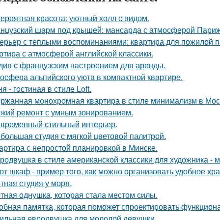
ероятная красота: уютный холл с видом.
нцузский шарм под крышей: мансарда с атмосферой Париж
ерьер с теплыми воспоминаниями: квартира для пожилой п
ртира с атмосферой английской классики.
дия с французским настроением для аренды.
осфера альпийского уюта в компактной квартире.
я - гостиная в стиле Loft.
ржанная монохромная квартира в стиле минимализм в Мос
жий ремонт с умным зонированием.
временный стильный интерьер.
большая студия с мягкой цветовой палитрой.
артира с непростой планировкой в Минске.
родвушка в стиле американской классики для художника - 
от шкаф - пример того, как можно организовать удобное хр
тная студия у моря.
тная однушка, которая стала местом силы.
обная памятка, которая поможет спроектировать функцион
ильная евродвушка для молодой девушки.