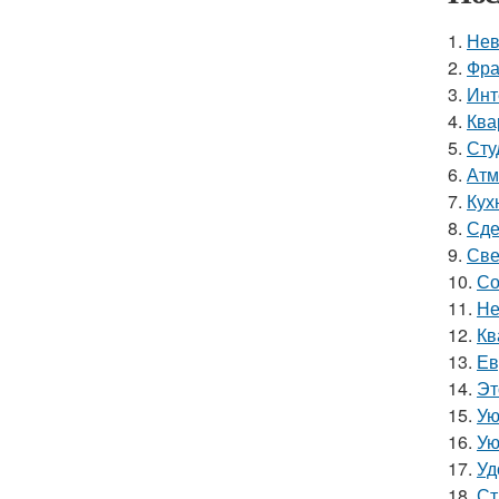
1.
Нев
2.
Фра
3.
Инт
4.
Ква
5.
Сту
6.
Атм
7.
Кухн
8.
Сде
9.
Све
10.
Со
11.
Не
12.
Кв
13.
Ев
14.
Эт
15.
Ую
16.
Ую
17.
Уд
18.
Ст