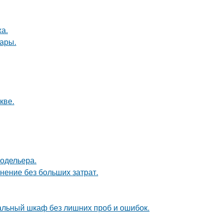
а.
ары.
кве.
модельера.
анение без больших затрат.
альный шкаф без лишних проб и ошибок.