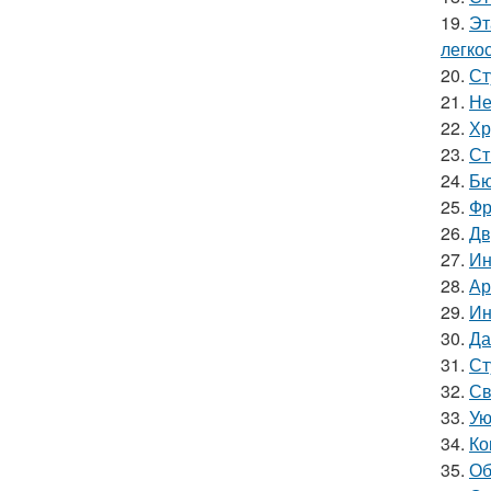
19.
Эт
легкос
20.
Ст
21.
Не
22.
Хр
23.
Ст
24.
Бю
25.
Фр
26.
Дв
27.
Ин
28.
Ар
29.
Ин
30.
Да
31.
Ст
32.
Св
33.
Ую
34.
Ко
35.
Об