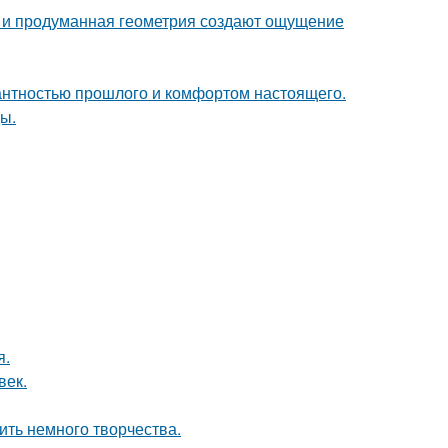
она и продуманная геометрия создают ощущение
гантностью прошлого и комфортом настоящего.
ы.
я.
век.
ить немного творчества.