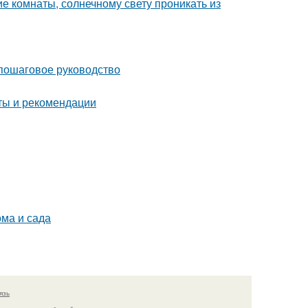
е комнаты, солнечному свету проникать из
 пошаговое руководство
еты и рекомендации
ома и сада
язь