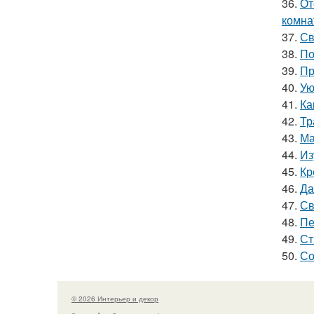
36.
От
комна
37.
Св
38.
По
39.
Пр
40.
Ую
41.
Ка
42.
Тр
43.
Ма
44.
Из
45.
Кр
46.
Да
47.
Св
48.
Пе
49.
Ст
50.
Со
© 2026 Интерьер и декор