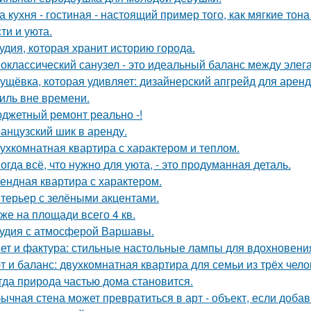
а кухня - гостиная - настоящий пример того, как мягкие т
ти и уюта.
удия, которая хранит историю города.
оклассический санузел - это идеальный баланс между эле
ущёвка, которая удивляет: дизайнерский апгрейд для аренд
иль вне времени.
джетный ремонт реально -!
анцузский шик в аренду.
ухкомнатная квартира с характером и теплом.
огда всё, что нужно для уюта, - это продуманная деталь.
ендная квартира с характером.
терьер с зелёными акцентами.
же на площади всего 4 кв.
удия с атмосферой Варшавы.
ет и фактура: стильные настольные лампы для вдохновени
т и баланс: двухкомнатная квартира для семьи из трёх чело
гда природа частью дома становится.
ычная стена может превратиться в арт - объект, если добав