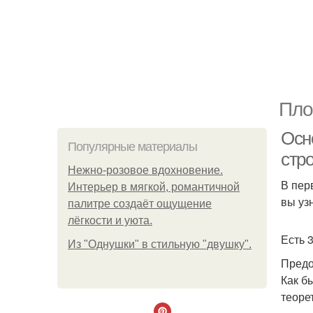
Пло
Осн
Популярные материалы
стр
Нежно-розовое вдохновение.
В пер
Интерьер в мягкой, романтичной
вы уз
палитре создаёт ощущение
лёгкости и уюта.
Есть 
Из "Однушки" в стильную "двушку".
Предо
Как б
теоре