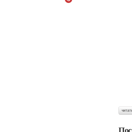
читат
Пос