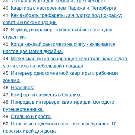
39.
Уютная двушка для семьи из трёх человек.
40.
Квартира с настроением Парижа и Петербурга.
41.
Как выбрать трафареты для плитки под покраску:
советы и рекомендации
42.
Изумруд и мрамор: эффектный интерьер для
студентки.
43.
Когда каждый сантиметр на счету - включается
настоящая магия дизайна.
44.
Маленькая кухня во французском стиле: как создать
уют и стиль на небольшой площади
45.
Интерьер однокомнатной квартиры с рабочими
зонами.
46.
Headlines:
47.
Комфорт и свежесть в Опалихе.
48.
Природа в интерьере: квартира для молодого
путешественника.
49.
Стильно и просто.
50.
Полезные поделки из пластиковых бутылок: 10
простых идей для дома