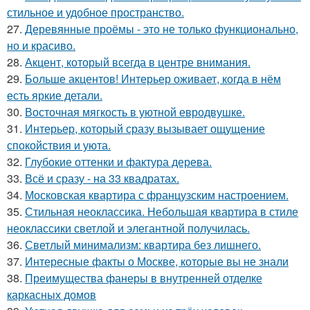
стильное и удобное пространство.
27.
Деревянные проёмы - это не только функционально,
но и красиво.
28.
Акцент, который всегда в центре внимания.
29.
Больше акцентов! Интерьер оживает, когда в нём
есть яркие детали.
30.
Восточная мягкость в уютной евродвушке.
31.
Интерьер, который сразу вызывает ощущение
спокойствия и уюта.
32.
Глубокие оттенки и фактура дерева.
33.
Всё и сразу - на 33 квадратах.
34.
Московская квартира с французским настроением.
35.
Стильная неоклассика. Небольшая квартира в стиле
неоклассики светлой и элегантной получилась.
36.
Светлый минимализм: квартира без лишнего.
37.
Интересные факты о Москве, которые вы не знали
38.
Преимущества фанеры в внутренней отделке
каркасных домов