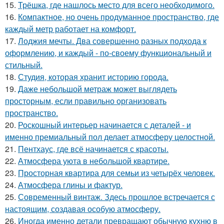
15.
Трёшка, где нашлось место для всего необходимого.
16.
Компактное, но очень продуманное пространство, где
каждый метр работает на комфорт.
17.
Лоджия мечты. Два совершенно разных подхода к
оформлению, и каждый - по-своему функциональный и
стильный.
18.
Студия, которая хранит историю города.
19.
Даже небольшой метраж может выглядеть
просторным, если правильно организовать
пространство.
20.
Роскошный интерьер начинается с деталей - и
именно премиальный пол делает атмосферу целостной.
21.
Пентхаус, где всё начинается с красоты.
22.
Атмосфера уюта в небольшой квартире.
23.
Просторная квартира для семьи из четырёх человек.
24.
Атмосфера глины и фактур.
25.
Современный винтаж. Здесь прошлое встречается с
настоящим, создавая особую атмосферу.
26.
Иногда именно детали превращают обычную кухню в