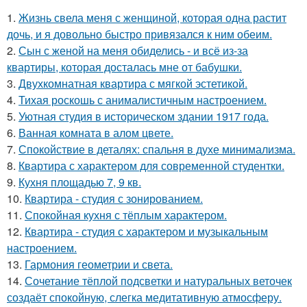
1.
Жизнь свела меня с женщиной, которая одна растит
дочь, и я довольно быстро привязался к ним обеим.
2.
Сын с женой на меня обиделись - и всё из-за
квартиры, которая досталась мне от бабушки.
3.
Двухкомнатная квартира с мягкой эстетикой.
4.
Тихая роскошь с анималистичным настроением.
5.
Уютная студия в историческом здании 1917 года.
6.
Ванная комната в алом цвете.
7.
Спокойствие в деталях: спальня в духе минимализма.
8.
Квартира с характером для современной студентки.
9.
Кухня площадью 7, 9 кв.
10.
Квартира - студия с зонированием.
11.
Спокойная кухня с тёплым характером.
12.
Квартира - студия с характером и музыкальным
настроением.
13.
Гармония геометрии и света.
14.
Сочетание тёплой подсветки и натуральных веточек
создаёт спокойную, слегка медитативную атмосферу.