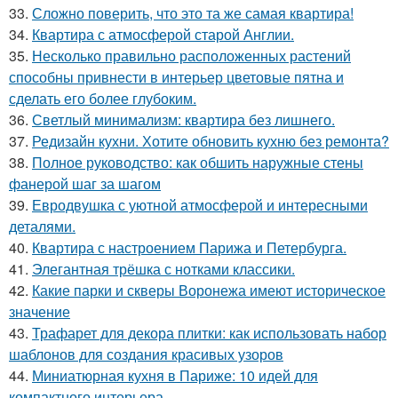
33.
Сложно поверить, что это та же самая квартира!
34.
Квартира с атмосферой старой Англии.
35.
Несколько правильно расположенных растений
способны привнести в интерьер цветовые пятна и
сделать его более глубоким.
36.
Светлый минимализм: квартира без лишнего.
37.
Редизайн кухни. Хотите обновить кухню без ремонта?
38.
Полное руководство: как обшить наружные стены
фанерой шаг за шагом
39.
Евродвушка с уютной атмосферой и интересными
деталями.
40.
Квартира с настроением Парижа и Петербурга.
41.
Элегантная трёшка с нотками классики.
42.
Какие парки и скверы Воронежа имеют историческое
значение
43.
Трафарет для декора плитки: как использовать набор
шаблонов для создания красивых узоров
44.
Миниатюрная кухня в Париже: 10 идей для
компактного интерьера