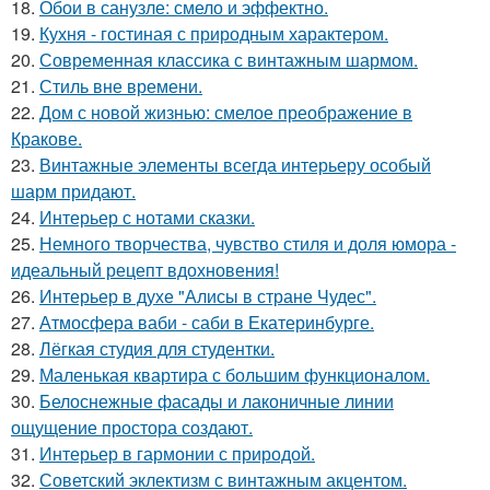
18.
Обои в санузле: смело и эффектно.
19.
Кухня - гостиная с природным характером.
20.
Современная классика с винтажным шармом.
21.
Стиль вне времени.
22.
Дом с новой жизнью: смелое преображение в
Кракове.
23.
Винтажные элементы всегда интерьеру особый
шарм придают.
24.
Интерьер с нотами сказки.
25.
Немного творчества, чувство стиля и доля юмора -
идеальный рецепт вдохновения!
26.
Интерьер в духе "Алисы в стране Чудес".
27.
Атмосфера ваби - саби в Екатеринбурге.
28.
Лёгкая студия для студентки.
29.
Маленькая квартира с большим функционалом.
30.
Белоснежные фасады и лаконичные линии
ощущение простора создают.
31.
Интерьер в гармонии с природой.
32.
Советский эклектизм с винтажным акцентом.