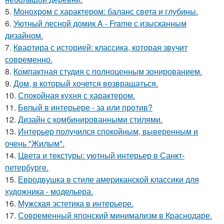
5.
Монохром с характером: баланс света и глубины.
6.
Уютный лесной домик A - Frame с изысканным
дизайном.
7.
Квартира с историей: классика, которая звучит
современно.
8.
Компактная студия с полноценным зонированием.
9.
Дом, в который хочется возвращаться.
10.
Спокойная кухня с характером.
11.
Белый в интерьере - за или против?
12.
Дизайн с комбинированными стилями.
13.
Интерьер получился спокойным, выверенным и
очень "Жилым".
14.
Цвета и текстуры: уютный интерьер в Санкт-
петербурге.
15.
Евродвушка в стиле американской классики для
художника - модельера.
16.
Мужская эстетика в интерьере.
17.
Современный японский минимализм в Краснодаре.