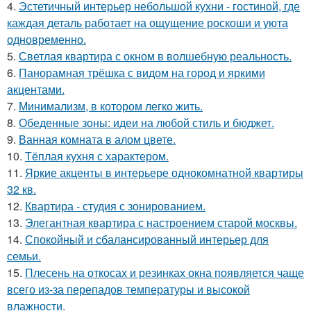
4.
Эстетичный интерьер небольшой кухни - гостиной, где
каждая деталь работает на ощущение роскоши и уюта
одновременно.
5.
Светлая квартира с окном в волшебную реальность.
6.
Панорамная трёшка с видом на город и яркими
акцентами.
7.
Минимализм, в котором легко жить.
8.
Обеденные зоны: идеи на любой стиль и бюджет.
9.
Ванная комната в алом цвете.
10.
Тёплая кухня с характером.
11.
Яркие акценты в интерьере однокомнатной квартиры
32 кв.
12.
Квартира - студия с зонированием.
13.
Элегантная квартира с настроением старой москвы.
14.
Спокойный и сбалансированный интерьер для
семьи.
15.
Плесень на откосах и резинках окна появляется чаще
всего из-за перепадов температуры и высокой
влажности.