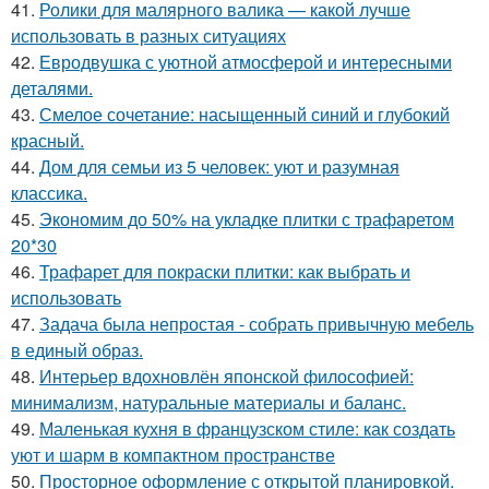
41.
Ролики для малярного валика — какой лучше
использовать в разных ситуациях
42.
Евродвушка с уютной атмосферой и интересными
деталями.
43.
Смелое сочетание: насыщенный синий и глубокий
красный.
44.
Дом для семьи из 5 человек: уют и разумная
классика.
45.
Экономим до 50% на укладке плитки с трафаретом
20*30
46.
Трафарет для покраски плитки: как выбрать и
использовать
47.
Задача была непростая - собрать привычную мебель
в единый образ.
48.
Интерьер вдохновлён японской философией:
минимализм, натуральные материалы и баланс.
49.
Маленькая кухня в французском стиле: как создать
уют и шарм в компактном пространстве
50.
Просторное оформление с открытой планировкой.