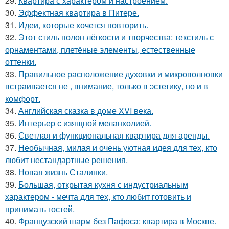
29.
Квартира с характером и настроением.
30.
Эффектная квартира в Питере.
31.
Идеи, которые хочется повторить.
32.
Этот стиль полон лёгкости и творчества: текстиль с
орнаментами, плетёные элементы, естественные
оттенки.
33.
Правильное расположение духовки и микроволновки
встраивается не , внимание, только в эстетику, но и в
комфорт.
34.
Английская сказка в доме XVI века.
35.
Интерьер с изящной меланхолией.
36.
Светлая и функциональная квартира для аренды.
37.
Необычная, милая и очень уютная идея для тех, кто
любит нестандартные решения.
38.
Новая жизнь Сталинки.
39.
Большая, открытая кухня с индустриальным
характером - мечта для тех, кто любит готовить и
принимать гостей.
40.
Французский шарм без Пафоса: квартира в Москве.